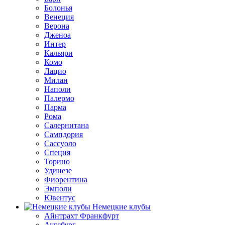
Болонья
Венеция
Верона
Дженоа
Интер
Кальяри
Комо
Лацио
Милан
Наполи
Палермо
Парма
Рома
Салернитана
Сампдория
Сассуоло
Специя
Торино
Удинезе
Фиорентина
Эмполи
Ювентус
Немецкие клубы
Айнтрахт Франкфурт
Аугсбург