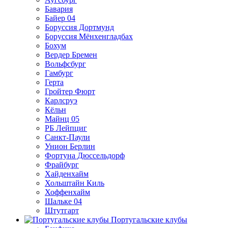
Бавария
Байер 04
Боруссия Дортмунд
Боруссия Мёнхенгладбах
Бохум
Вердер Бремен
Вольфсбург
Гамбург
Герта
Гройтер Фюрт
Карлсруэ
Кёльн
Майнц 05
РБ Лейпциг
Санкт-Паули
Унион Берлин
Фортуна Дюссельдорф
Фрайбург
Хайденхайм
Хольштайн Киль
Хоффенхайм
Шальке 04
Штутгарт
Португальские клубы