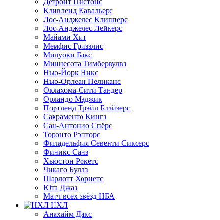
Детройт Пистонс
Кливленд Кавальерс
Лос-Анджелес Клипперс
Лос-Анджелес Лейкерс
Майами Хит
Мемфис Гриззлис
Милуоки Бакс
Миннесота Тимбервулвз
Нью-Йорк Никс
Нью-Орлеан Пеликанс
Оклахома-Сити Тандер
Орландо Мэджик
Портленд Трэйл Блэйзерс
Сакраменто Кингз
Сан-Антонио Спёрс
Торонто Рэпторс
Филадельфия Севенти Сиксерс
Финикс Санз
Хьюстон Рокетс
Чикаго Буллз
Шарлотт Хорнетс
Юта Джаз
Матч всех звёзд НБА
НХЛ
Анахайм Дакс