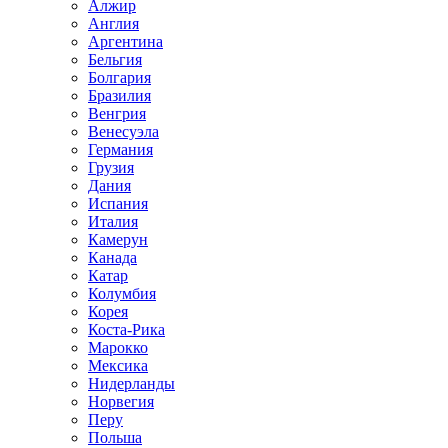
Алжир
Англия
Аргентина
Бельгия
Болгария
Бразилия
Венгрия
Венесуэла
Германия
Грузия
Дания
Испания
Италия
Камерун
Канада
Катар
Колумбия
Корея
Коста-Рика
Марокко
Мексика
Нидерланды
Норвегия
Перу
Польша