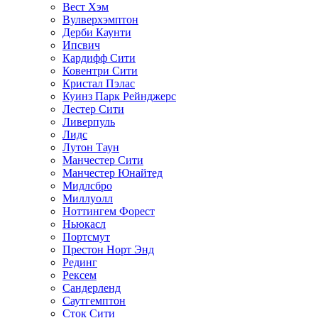
Вест Хэм
Вулверхэмптон
Дерби Каунти
Ипсвич
Кардифф Сити
Ковентри Сити
Кристал Пэлас
Куинз Парк Рейнджерс
Лестер Сити
Ливерпуль
Лидс
Лутон Таун
Манчестер Сити
Манчестер Юнайтед
Мидлсбро
Миллуолл
Ноттингем Форест
Ньюкасл
Портсмут
Престон Норт Энд
Рединг
Рексем
Сандерленд
Саутгемптон
Сток Сити