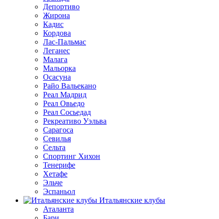
Депортиво
Жирона
Кадис
Кордова
Лас-Пальмас
Леганес
Малага
Мальорка
Осасуна
Райо Вальекано
Реал Мадрид
Реал Овьедо
Реал Сосьедад
Рекреативо Уэльва
Сарагоса
Севилья
Сельта
Спортинг Хихон
Тенерифе
Хетафе
Эльче
Эспаньол
Итальянские клубы
Аталанта
Бари