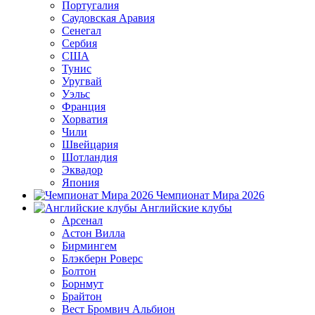
Португалия
Саудовская Аравия
Сенегал
Сербия
США
Тунис
Уругвай
Уэльс
Франция
Хорватия
Чили
Швейцария
Шотландия
Эквадор
Япония
Чемпионат Мира 2026
Английские клубы
Арсенал
Астон Вилла
Бирмингем
Блэкберн Роверс
Болтон
Борнмут
Брайтон
Вест Бромвич Альбион