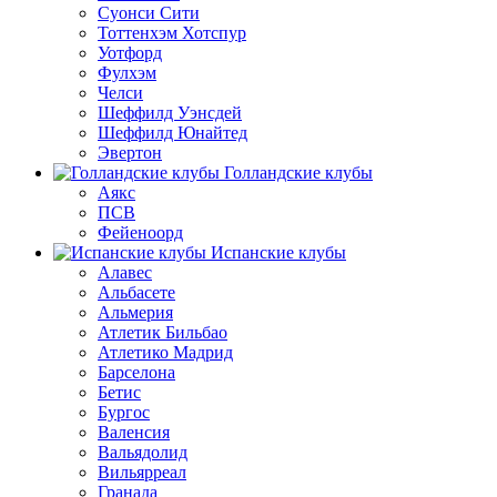
Суонси Сити
Тоттенхэм Хотспур
Уотфорд
Фулхэм
Челси
Шеффилд Уэнсдей
Шеффилд Юнайтед
Эвертон
Голландские клубы
Аякс
ПСВ
Фейеноорд
Испанские клубы
Алавес
Альбасете
Альмерия
Атлетик Бильбао
Атлетико Мадрид
Барселона
Бетис
Бургос
Валенсия
Вальядолид
Вильярреал
Гранада