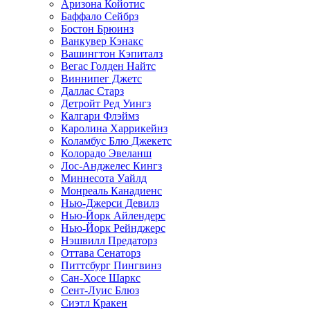
Аризона Койотис
Баффало Сейбрз
Бостон Брюинз
Ванкувер Кэнакс
Вашингтон Кэпиталз
Вегас Голден Найтс
Виннипег Джетс
Даллас Старз
Детройт Ред Уингз
Калгари Флэймз
Каролина Харрикейнз
Коламбус Блю Джекетс
Колорадо Эвеланш
Лос-Анджелес Кингз
Миннесота Уайлд
Монреаль Канадиенс
Нью-Джерси Девилз
Нью-Йорк Айлендерс
Нью-Йорк Рейнджерс
Нэшвилл Предаторз
Оттава Сенаторз
Питтсбург Пингвинз
Сан-Хосе Шаркс
Сент-Луис Блюз
Сиэтл Кракен