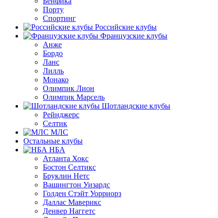
Бенфика
Порту
Спортинг
Российские клубы
Французские клубы
Анже
Бордо
Ланс
Лилль
Монако
Олимпик Лион
Олимпик Марсель
Шотландские клубы
Рейнджерс
Селтик
МЛС
Остальные клубы
НБА
Атланта Хокс
Бостон Селтикс
Бруклин Нетс
Вашингтон Уизардс
Голден Стэйт Уорриорз
Даллас Маверикс
Денвер Наггетс