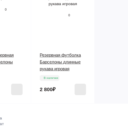
0
0
зервная
Резервная футболка
селоны
Барселоны длинные
рукава игровая
В наличии
2 800₽
а
ат