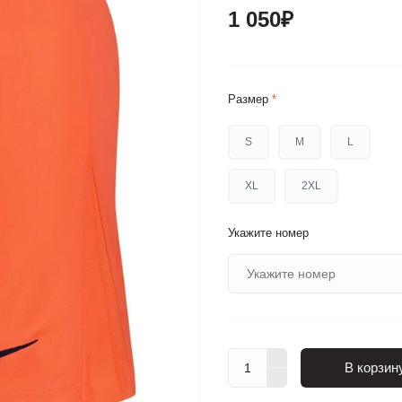
1 050₽
Размер
*
S
M
L
XL
2XL
Укажите номер
В корзин