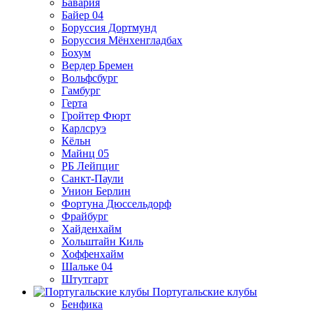
Бавария
Байер 04
Боруссия Дортмунд
Боруссия Мёнхенгладбах
Бохум
Вердер Бремен
Вольфсбург
Гамбург
Герта
Гройтер Фюрт
Карлсруэ
Кёльн
Майнц 05
РБ Лейпциг
Санкт-Паули
Унион Берлин
Фортуна Дюссельдорф
Фрайбург
Хайденхайм
Хольштайн Киль
Хоффенхайм
Шальке 04
Штутгарт
Португальские клубы
Бенфика