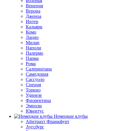
Болонья
Венеция
Верона
Дженоа
Интер
Кальяри
Комо
Лацио
Милан
Наполи
Палермо
Парма
Рома
Салернитана
Сампдория
Сассуоло
Специя
Торино
Удинезе
Фиорентина
Эмполи
Ювентус
Немецкие клубы
Айнтрахт Франкфурт
Аугсбург