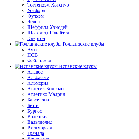
Тоттенхэм Хотспур
Уотфорд
Фулхэм
Челси
Шеффилд Уэнсдей
Шеффилд Юнайтед
Эвертон
Голландские клубы
Аякс
ПСВ
Фейеноорд
Испанские клубы
Алавес
Альбасете
Альмерия
Атлетик Бильбао
Атлетико Мадрид
Барселона
Бетис
Бургос
Валенсия
Вальядолид
Вильярреал
Гранада
Депортиво