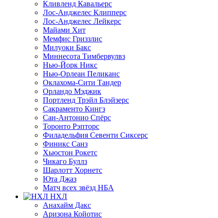
Кливленд Кавальерс
Лос-Анджелес Клипперс
Лос-Анджелес Лейкерс
Майами Хит
Мемфис Гриззлис
Милуоки Бакс
Миннесота Тимбервулвз
Нью-Йорк Никс
Нью-Орлеан Пеликанс
Оклахома-Сити Тандер
Орландо Мэджик
Портленд Трэйл Блэйзерс
Сакраменто Кингз
Сан-Антонио Спёрс
Торонто Рэпторс
Филадельфия Севенти Сиксерс
Финикс Санз
Хьюстон Рокетс
Чикаго Буллз
Шарлотт Хорнетс
Юта Джаз
Матч всех звёзд НБА
НХЛ
Анахайм Дакс
Аризона Койотис