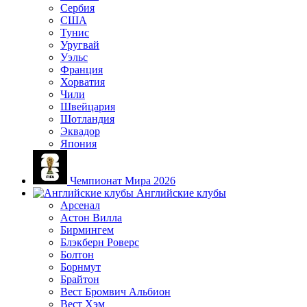
Сербия
США
Тунис
Уругвай
Уэльс
Франция
Хорватия
Чили
Швейцария
Шотландия
Эквадор
Япония
Чемпионат Мира 2026
Английские клубы
Арсенал
Астон Вилла
Бирмингем
Блэкберн Роверс
Болтон
Борнмут
Брайтон
Вест Бромвич Альбион
Вест Хэм