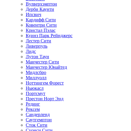
Вулверхэмптон
Дерби Каунти
Ипсвич
Кардифф Сити
Ковентри Сити
Кристал Пэлас
Куинз Парк Рейнджерс
Лестер Сити
Ливерпуль
Лидс
Лутон Таун
Манчестер Сити
Манчестер Юнайтед
Мидлсбро
Миллуолл
Ноттингем Форест
Ньюкасл
Портсмут
Престон Норт Энд
Рединг
Рексем
Сандерленд
Саутгемптон
Сток Сити
Суонси Сити