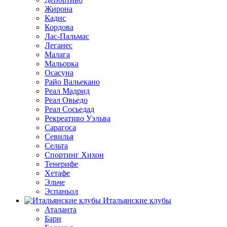
Жирона
Кадис
Кордова
Лас-Пальмас
Леганес
Малага
Мальорка
Осасуна
Райо Вальекано
Реал Мадрид
Реал Овьедо
Реал Сосьедад
Рекреативо Уэльва
Сарагоса
Севилья
Сельта
Спортинг Хихон
Тенерифе
Хетафе
Эльче
Эспаньол
Итальянские клубы
Аталанта
Бари