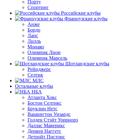
Порту
Спортинг
Российские клубы
Французские клубы
Анже
Бордо
Ланс
Лилль
Монако
Олимпик Лион
Олимпик Марсель
Шотландские клубы
Рейнджерс
Селтик
МЛС
Остальные клубы
НБА
Атланта Хокс
Бостон Селтикс
Бруклин Нетс
Вашингтон Уизардс
Голден Стэйт Уорриорз
Даллас Маверикс
Денвер Наггетс
Детройт Пистонс