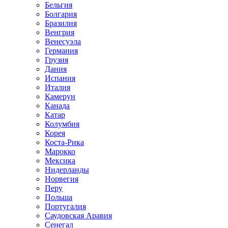
Бельгия
Болгария
Бразилия
Венгрия
Венесуэла
Германия
Грузия
Дания
Испания
Италия
Камерун
Канада
Катар
Колумбия
Корея
Коста-Рика
Марокко
Мексика
Нидерланды
Норвегия
Перу
Польша
Португалия
Саудовская Аравия
Сенегал