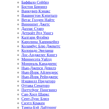
Баффало Сейбрз
Бостон Брюинз
Ванкувер Кэнакс
Вашингтон Кэпиталз
Вегас Голден Найтс
Виннипег Джетс
Даллас Старз
Детройт Ред Уингз
Калгари Флэймз
Каролина Харрикейнз
Коламбус Блю Джекетс
Колорадо Эвеланш
Лос-Анджелес Кингз
Миннесота Уайлд
Монреаль Канадиенс
Нью-Джерси Девилз
Нью-Йорк Айлендерс
Нью-Йорк Рейнджерс
Нэшвилл Предаторз
Оттава Сенаторз
Питтсбург Пингвинз
Сан-Хосе Шаркс
Сент-Луис Блюз
Сиэтл Кракен
Тампа-Бэй Лайтнинг