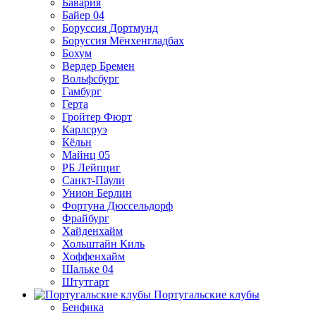
Бавария
Байер 04
Боруссия Дортмунд
Боруссия Мёнхенгладбах
Бохум
Вердер Бремен
Вольфсбург
Гамбург
Герта
Гройтер Фюрт
Карлсруэ
Кёльн
Майнц 05
РБ Лейпциг
Санкт-Паули
Унион Берлин
Фортуна Дюссельдорф
Фрайбург
Хайденхайм
Хольштайн Киль
Хоффенхайм
Шальке 04
Штутгарт
Португальские клубы
Бенфика