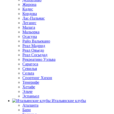
Жирона
Кадис
Кордова
Лас-Пальмас
Леганес
Малага
Мальорка
Осасуна
Райо Вальекано
Реал Мадрид
Реал Овьедо
Реал Сосьедад
Рекреативо Уэльва
Сарагоса
Севилья
Сельта
Спортинг Хихон
Тенерифе
Хетафе
Эльче
Эспаньол
Итальянские клубы
Аталанта
Бари