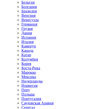
Бельгия
Болгария
Бразилия
Венгрия
Венесуэла
Германия
Грузия
Дания
Испания
Италия
Камерун
Канада
Катар
Колумбия
Корея
Коста-Рика
Марокко
Мексика
Нидерланды
Норвегия
Перу
Польша
Португалия
Саудовская Аравия
Сенегал