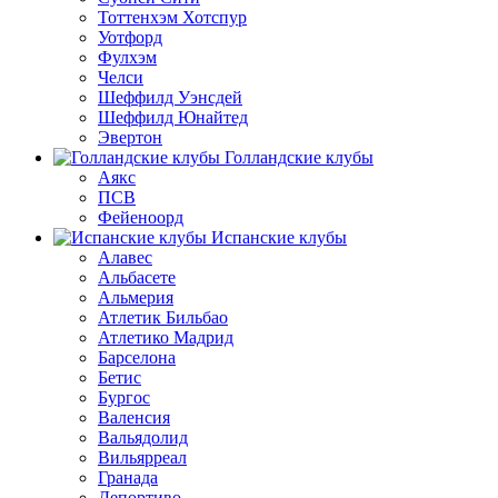
Тоттенхэм Хотспур
Уотфорд
Фулхэм
Челси
Шеффилд Уэнсдей
Шеффилд Юнайтед
Эвертон
Голландские клубы
Аякс
ПСВ
Фейеноорд
Испанские клубы
Алавес
Альбасете
Альмерия
Атлетик Бильбао
Атлетико Мадрид
Барселона
Бетис
Бургос
Валенсия
Вальядолид
Вильярреал
Гранада
Депортиво