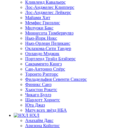
Кливленд Кавальерс
Лос-Анджелес Клипперс
Лос-Анджелес Лейкерс
Майами Хит
Мемфис Гриззлис
Милуоки Бакс
Миннесота Тимбервулвз
Нью-Йорк Никс
Нью-Орлеан Пеликанс
Оклахома-Сити Тандер
Орландо Мэджик
Портленд Трэйл Блэйзерс
Сакраменто Кингз
Сан-Антонио Спёрс
Торонто Рэпторс
Филадельфия Севенти Сиксерс
Финикс Санз
Хьюстон Рокетс
Чикаго Буллз
Шарлотт Хорнетс
Юта Джаз
Матч всех звёзд НБА
НХЛ
Анахайм Дакс
Аризона Койотис