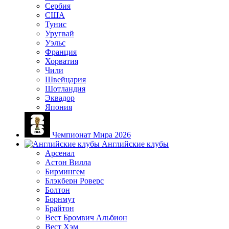
Сербия
США
Тунис
Уругвай
Уэльс
Франция
Хорватия
Чили
Швейцария
Шотландия
Эквадор
Япония
Чемпионат Мира 2026
Английские клубы
Арсенал
Астон Вилла
Бирмингем
Блэкберн Роверс
Болтон
Борнмут
Брайтон
Вест Бромвич Альбион
Вест Хэм