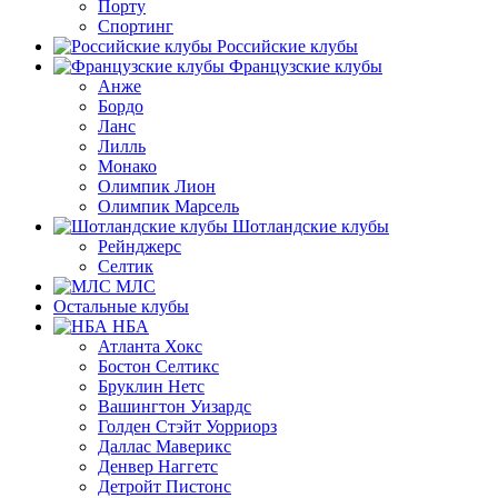
Порту
Спортинг
Российские клубы
Французские клубы
Анже
Бордо
Ланс
Лилль
Монако
Олимпик Лион
Олимпик Марсель
Шотландские клубы
Рейнджерс
Селтик
МЛС
Остальные клубы
НБА
Атланта Хокс
Бостон Селтикс
Бруклин Нетс
Вашингтон Уизардс
Голден Стэйт Уорриорз
Даллас Маверикс
Денвер Наггетс
Детройт Пистонс