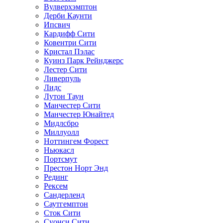
Вулверхэмптон
Дерби Каунти
Ипсвич
Кардифф Сити
Ковентри Сити
Кристал Пэлас
Куинз Парк Рейнджерс
Лестер Сити
Ливерпуль
Лидс
Лутон Таун
Манчестер Сити
Манчестер Юнайтед
Мидлсбро
Миллуолл
Ноттингем Форест
Ньюкасл
Портсмут
Престон Норт Энд
Рединг
Рексем
Сандерленд
Саутгемптон
Сток Сити
Суонси Сити