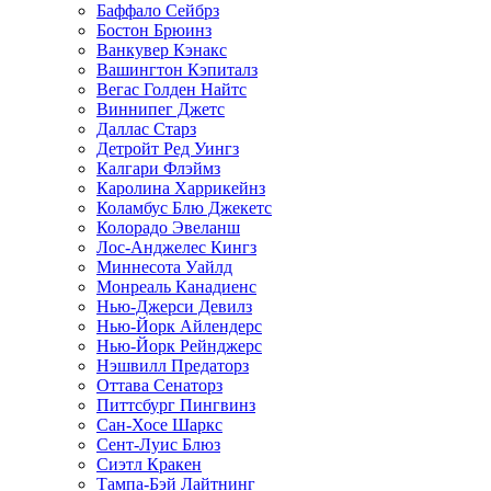
Баффало Сейбрз
Бостон Брюинз
Ванкувер Кэнакс
Вашингтон Кэпиталз
Вегас Голден Найтс
Виннипег Джетс
Даллас Старз
Детройт Ред Уингз
Калгари Флэймз
Каролина Харрикейнз
Коламбус Блю Джекетс
Колорадо Эвеланш
Лос-Анджелес Кингз
Миннесота Уайлд
Монреаль Канадиенс
Нью-Джерси Девилз
Нью-Йорк Айлендерс
Нью-Йорк Рейнджерс
Нэшвилл Предаторз
Оттава Сенаторз
Питтсбург Пингвинз
Сан-Хосе Шаркс
Сент-Луис Блюз
Сиэтл Кракен
Тампа-Бэй Лайтнинг