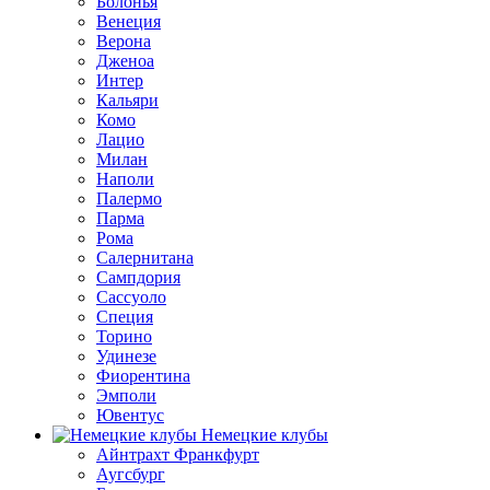
Болонья
Венеция
Верона
Дженоа
Интер
Кальяри
Комо
Лацио
Милан
Наполи
Палермо
Парма
Рома
Салернитана
Сампдория
Сассуоло
Специя
Торино
Удинезе
Фиорентина
Эмполи
Ювентус
Немецкие клубы
Айнтрахт Франкфурт
Аугсбург