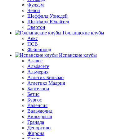
Фулхэм
Челси
Шеффилд Уэнсдей
Шеффилд Юнайтед
Эвертон
Голландские клубы
Аякс
ПСВ
Фейеноорд
Испанские клубы
Алавес
Альбасете
Альмерия
Атлетик Бильбао
Атлетико Мадрид
Барселона
Бетис
Бургос
Валенсия
Вальядолид
Вильярреал
Гранада
Депортиво
Жирона
Кадис