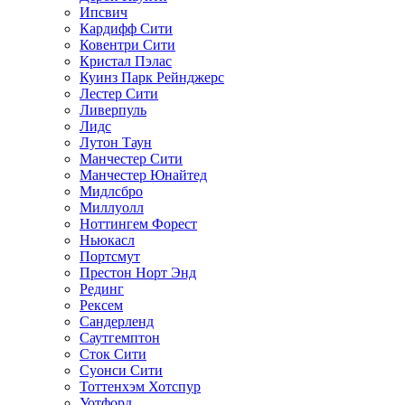
Ипсвич
Кардифф Сити
Ковентри Сити
Кристал Пэлас
Куинз Парк Рейнджерс
Лестер Сити
Ливерпуль
Лидс
Лутон Таун
Манчестер Сити
Манчестер Юнайтед
Мидлсбро
Миллуолл
Ноттингем Форест
Ньюкасл
Портсмут
Престон Норт Энд
Рединг
Рексем
Сандерленд
Саутгемптон
Сток Сити
Суонси Сити
Тоттенхэм Хотспур
Уотфорд