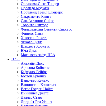
Оклахома-Сити Тандер
Орландо Мэджик
Портленд Трэйл Блэйзерс
Сакраменто Кингз
Сан-Антонио Спёрс
Торонто Рэпторс
Филадельфия Севенти Сиксерс
Финикс Санз
Хьюстон Рокетс
Чикаго Буллз
Шарлотт Хорнетс
Юта Джаз
Матч всех звёзд НБА
НХЛ
Анахайм Дакс
Аризона Койотис
Баффало Сейбрз
Бостон Брюинз
Ванкувер Кэнакс
Вашингтон Кэпиталз
Вегас Голден Найтс
Виннипег Джетс
Даллас Старз
Детройт Ред Уингз
Калгари Флэймз