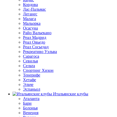
Кордова
Лас-Пальмас
Леганес
Малага
Мальорка
Осасуна
Райо Вальекано
Реал Мадрид
Реал Овьедо
Реал Сосьедад
Рекреативо Уэльва
Сарагоса
Севилья
Сельта
Спортинг Хихон
Тенерифе
Хетафе
Эльче
Эспаньол
Итальянские клубы
Аталанта
Бари
Болонья
Венеция