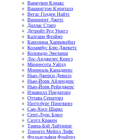
Ванкувер Кэнакс
Вашингтон Кэпиталз
Вегас Голден Найтс
Виннипег Джетс
Даллас Старз
Детройт Ред Уингз
Калгари Флэймз
Каролина Харрикейнз
Коламбус Блю Джекетс
Колорадо Эвеланш
Лос-Анджелес Кингз
Миннесота Уайлд
Монреаль Канадиенс
Нью-Джерси Девилз
Нью-Йорк Айлендерс
Нью-Йорк Рейнджерс
Нэшвилл Предаторз
Оттава Сенаторз
Питтсбург Пингвинз
Сан-Хосе Шаркс
Сент-Луис Блюз
Сиэтл Кракен
Тампа-Бэй Лайтнинг
Торонто Мейпл Лифс
Филадельфия Флайерз