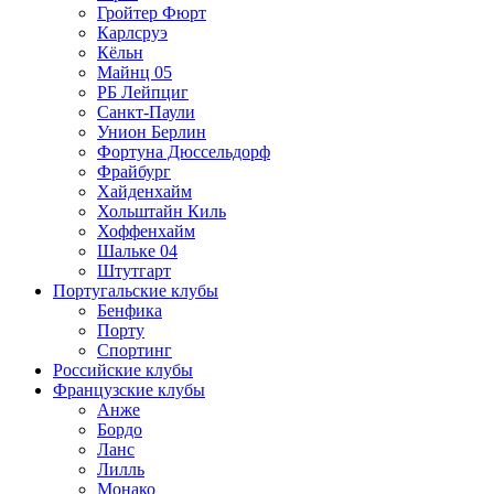
Гройтер Фюрт
Карлсруэ
Кёльн
Майнц 05
РБ Лейпциг
Санкт-Паули
Унион Берлин
Фортуна Дюссельдорф
Фрайбург
Хайденхайм
Хольштайн Киль
Хоффенхайм
Шальке 04
Штутгарт
Португальские клубы
Бенфика
Порту
Спортинг
Российские клубы
Французские клубы
Анже
Бордо
Ланс
Лилль
Монако