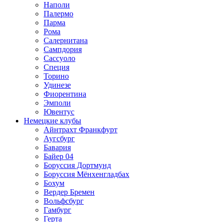
Наполи
Палермо
Парма
Рома
Салернитана
Сампдория
Сассуоло
Специя
Торино
Удинезе
Фиорентина
Эмполи
Ювентус
Немецкие клубы
Айнтрахт Франкфурт
Аугсбург
Бавария
Байер 04
Боруссия Дортмунд
Боруссия Мёнхенгладбах
Бохум
Вердер Бремен
Вольфсбург
Гамбург
Герта