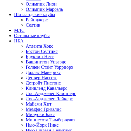
Олимпик Лион
Олимпик Марсель
Шотландские клубы
Рейнджерс
Селтик
МЛС
Остальные клубы
НБА
Атланта Хокс
Бостон Селтикс
Бруклин Нетс
Вашингтон Уизардс
Голден Стэйт Уорриорз
Даллас Маверикс
Денвер Наггетс
Детройт Пистонс
Кливленд Кавальерс
Лос-Анджелес Клипперс
Лос-Анджелес Лейкерс
Майами Хит
Мемфис Гриззлис
Милуоки Бакс
Миннесота Тимбервулвз
Нью-Йорк Никс
Нью-Орлеан Пеликанс