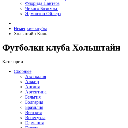
Флорида Пантерз
Чикаго Блэкхокс
Эдмонтон Ойлерз
Немецкие клубы
Хольштайн Киль
Футболки клуба Хольштайн
Категории
Сборные
Австралия
Алжир
Англия
Аргентина
Бельгия
Болгария
Бразилия
Венгрия
Венесуэла
Германия
Грузия