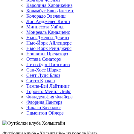
Каролина Харрикейнз
Коламбус Блю Джекетс
Колорадо Эвеланш
Лос-Анджелес Кингз
Миннесота Уайлд
Монреаль Канадиенс
Нью-Джерси Девилз
Нью-Йорк Айлендерс
Нью-Йорк Рейнджерс
Нэшвилл Предаторз
Оттава Сенаторз
Питтсбург Пингвинз
Сан-Хосе Шаркс
Сент-Луис Блюз
Сиэтл Кракен
Тампа-Бэй Лайтнинг
Торонто Мейпл Лифс
Филадельфия Флайерз
Флорида Пантерз
Чикаго Блэкхокс
Эдмонтон Ойлерз
Футболки клуба «Хольштайн» из города Киль.