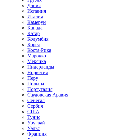
Дания
Испания
Италия
Камерун
Канада
Катар
Колумбия
Корея
Коста-Рика
Марокко
Мексика
Нидерланды
Норвегия
Перу
Польша
Португалия
Саудовская Аравия
Сенегал
Сербия
США
Тунис
Уругвай
Уэльс
Франция