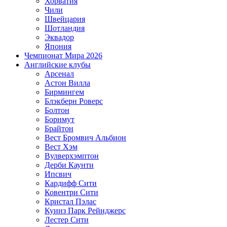
Хорватия
Чили
Швейцария
Шотландия
Эквадор
Япония
Чемпионат Мира 2026
Английские клубы
Арсенал
Астон Вилла
Бирмингем
Блэкберн Роверс
Болтон
Борнмут
Брайтон
Вест Бромвич Альбион
Вест Хэм
Вулверхэмптон
Дерби Каунти
Ипсвич
Кардифф Сити
Ковентри Сити
Кристал Пэлас
Куинз Парк Рейнджерс
Лестер Сити