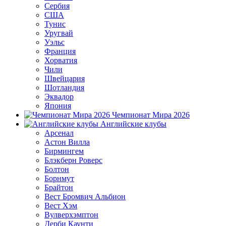
Сербия
США
Тунис
Уругвай
Уэльс
Франция
Хорватия
Чили
Швейцария
Шотландия
Эквадор
Япония
Чемпионат Мира 2026
Английские клубы
Арсенал
Астон Вилла
Бирмингем
Блэкберн Роверс
Болтон
Борнмут
Брайтон
Вест Бромвич Альбион
Вест Хэм
Вулверхэмптон
Дерби Каунти