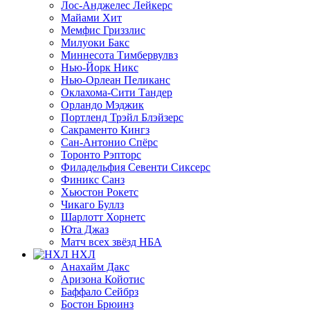
Лос-Анджелес Лейкерс
Майами Хит
Мемфис Гриззлис
Милуоки Бакс
Миннесота Тимбервулвз
Нью-Йорк Никс
Нью-Орлеан Пеликанс
Оклахома-Сити Тандер
Орландо Мэджик
Портленд Трэйл Блэйзерс
Сакраменто Кингз
Сан-Антонио Спёрс
Торонто Рэпторс
Филадельфия Севенти Сиксерс
Финикс Санз
Хьюстон Рокетс
Чикаго Буллз
Шарлотт Хорнетс
Юта Джаз
Матч всех звёзд НБА
НХЛ
Анахайм Дакс
Аризона Койотис
Баффало Сейбрз
Бостон Брюинз