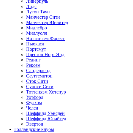
Ливерпуль
Лидс
Лутон Таун
Манчестер Сити
Манчестер Юнайтед
Мидлсбро
Миллуолл
Ноттингем Форест
Ньюкасл
Портсмут
Престон Норт Энд
Рединг
Рексем
Сандерленд
Саутгемптон
Сток Сити
Суонси Сити
Тоттенхэм Хотспур
Уотфорд
Фулхэм
Челси
Шеффилд Уэнсдей
Шеффилд Юнайтед
Эвертон
Голландские клубы