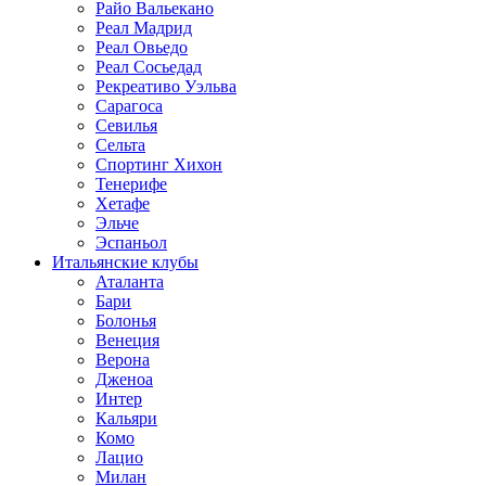
Райо Вальекано
Реал Мадрид
Реал Овьедо
Реал Сосьедад
Рекреативо Уэльва
Сарагоса
Севилья
Сельта
Спортинг Хихон
Тенерифе
Хетафе
Эльче
Эспаньол
Итальянские клубы
Аталанта
Бари
Болонья
Венеция
Верона
Дженоа
Интер
Кальяри
Комо
Лацио
Милан