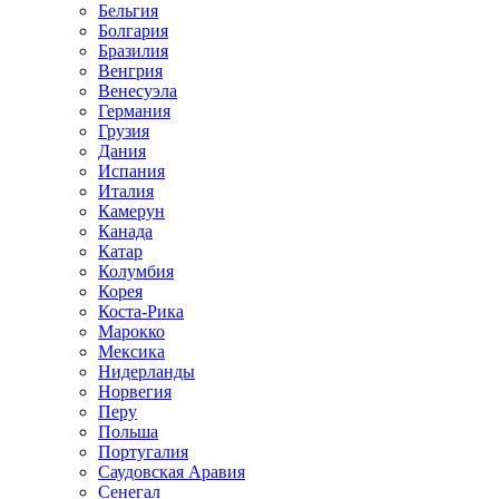
Бельгия
Болгария
Бразилия
Венгрия
Венесуэла
Германия
Грузия
Дания
Испания
Италия
Камерун
Канада
Катар
Колумбия
Корея
Коста-Рика
Марокко
Мексика
Нидерланды
Норвегия
Перу
Польша
Португалия
Саудовская Аравия
Сенегал