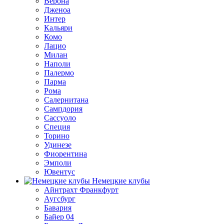
Верона
Дженоа
Интер
Кальяри
Комо
Лацио
Милан
Наполи
Палермо
Парма
Рома
Салернитана
Сампдория
Сассуоло
Специя
Торино
Удинезе
Фиорентина
Эмполи
Ювентус
Немецкие клубы
Айнтрахт Франкфурт
Аугсбург
Бавария
Байер 04