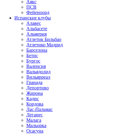
Аякс
ПСВ
Фейеноорд
Испанские клубы
Алавес
Альбасете
Альмерия
Атлетик Бильбао
Атлетико Мадрид
Барселона
Бетис
Бургос
Валенсия
Вальядолид
Вильярреал
Гранада
Депортиво
Жирона
Кадис
Кордова
Лас-Пальмас
Леганес
Малага
Мальорка
Осасуна