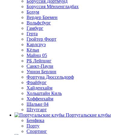
Боруссия Дортмунд
Боруссия Мёнхенгладбах
Бохум
Вердер Бремен
Вольфсбург
Гамбург
Герта
Гройтер Фюрт
Карлсруэ
Кёльн
Майнц 05
РБ Лейпциг
Санкт-Паули
Унион Берлин
Фортуна Дюссельдорф
Фрайбург
Хайденхайм
Хольштайн Киль
Хоффенхайм
Шальке 04
Штутгарт
Португальские клубы
Бенфика
Порту
Спортинг