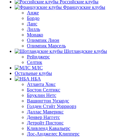
Российские клубы
Французские клубы
Анже
Бордо
Ланс
Лилль
Монако
Олимпик Лион
Олимпик Марсель
Шотландские клубы
Рейнджерс
Селтик
МЛС
Остальные клубы
НБА
Атланта Хокс
Бостон Селтикс
Бруклин Нетс
Вашингтон Уизардс
Голден Стэйт Уорриорз
Даллас Маверикс
Денвер Наггетс
Детройт Пистонс
Кливленд Кавальерс
Лос-Анджелес Клипперс