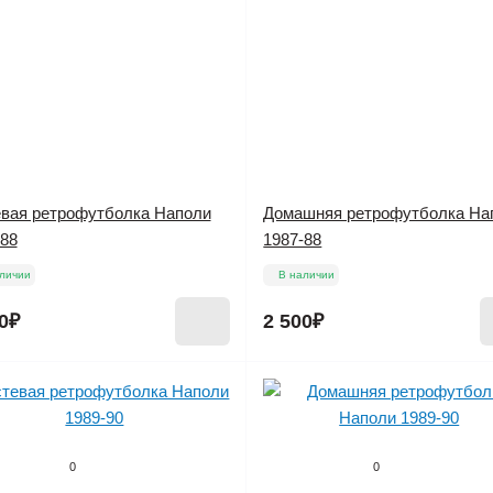
евая ретрофутболка Наполи
Домашняя ретрофутболка На
-88
1987-88
личии
В наличии
0₽
2 500₽
0
0