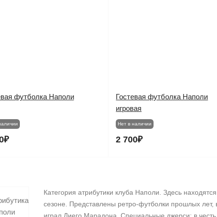
евая футболка Наполи
Гостевая футболка Наполи
игровая
наличии
Нет в наличии
0₽
2 700₽
Категория атрибутики клуба Наполи. Здесь находятся
сезоне. Представлены ретро-футболки прошлых лет, в
играл Диего Марадона. Специальные джерси: в честь