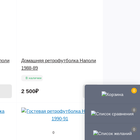
поли
Домашняя ретрофутболка Наполи
1988-89
В наличии
2 500₽
0
0
0
0