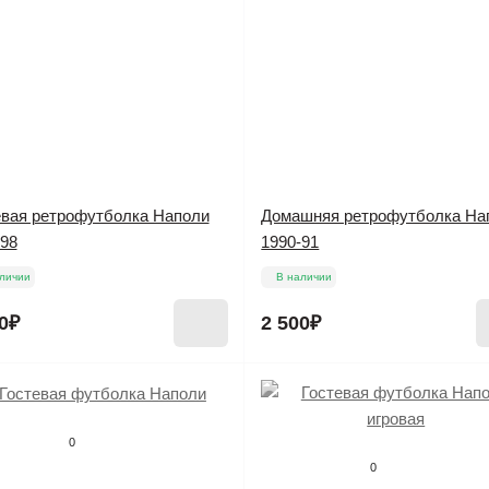
евая ретрофутболка Наполи
Домашняя ретрофутболка На
-98
1990-91
личии
В наличии
0₽
2 500₽
0
0