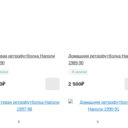
евая ретрофутболка Наполи
Домашняя ретрофутболка На
-90
1989-90
личии
В наличии
0₽
2 500₽
0
0