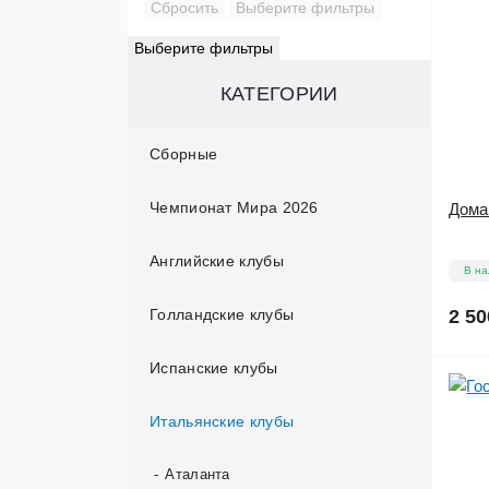
Сбросить
Выберите фильтры
Выберите фильтры
КАТЕГОРИИ
Сборные
Чемпионат Мира 2026
Австралия
Дома
Английские клубы
Алжир
В на
Голландские клубы
Англия
Арсенал
2 50
Испанские клубы
Аргентина
Астон Вилла
Аякс
Итальянские клубы
Бельгия
Бирмингем
ПСВ
Алавес
Болгария
Блэкберн Роверс
Фейеноорд
Альбасете
Аталанта