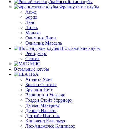
Российские клубы
Французские клубы
Анже
Бордо
Ланс
Лилль
Монако
Олимпик Лион
Олимпик Марсель
Шотландские клубы
Рейнджерс
Селтик
МЛС
Остальные клубы
НБА
Атланта Хокс
Бостон Селтикс
Бруклин Нетс
Вашингтон Уизардс
Голден Стэйт Уорриорз
Даллас Маверикс
Денвер Наггетс
Детройт Пистонс
Кливленд Кавальерс
Лос-Анджелес Клипперс