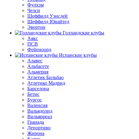
Фулхэм
Челси
Шеффилд Уэнсдей
Шеффилд Юнайтед
Эвертон
Голландские клубы
Аякс
ПСВ
Фейеноорд
Испанские клубы
Алавес
Альбасете
Альмерия
Атлетик Бильбао
Атлетико Мадрид
Барселона
Бетис
Бургос
Валенсия
Вальядолид
Вильярреал
Гранада
Депортиво
Жирона
Кадис