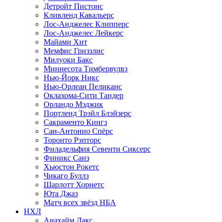
Детройт Пистонс
Кливленд Кавальерс
Лос-Анджелес Клипперс
Лос-Анджелес Лейкерс
Майами Хит
Мемфис Гриззлис
Милуоки Бакс
Миннесота Тимбервулвз
Нью-Йорк Никс
Нью-Орлеан Пеликанс
Оклахома-Сити Тандер
Орландо Мэджик
Портленд Трэйл Блэйзерс
Сакраменто Кингз
Сан-Антонио Спёрс
Торонто Рэпторс
Филадельфия Севенти Сиксерс
Финикс Санз
Хьюстон Рокетс
Чикаго Буллз
Шарлотт Хорнетс
Юта Джаз
Матч всех звёзд НБА
НХЛ
Анахайм Дакс