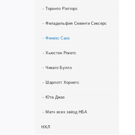
Хорватия
Суонси Сити
Хетафе
Торонто Рэпторс
Чили
Тоттенхэм Хотспур
Эльче
Филадельфия Севенти Сиксерс
Швейцария
Уотфорд
Эспаньол
Финикс Санз
Шотландия
Фулхэм
Хьюстон Рокетс
Эквадор
Челси
Чикаго Буллз
Япония
Шеффилд Уэнсдей
Шарлотт Хорнетс
Шеффилд Юнайтед
Юта Джаз
Эвертон
Матч всех звёзд НБА
НХЛ