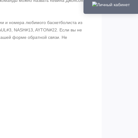
 команды можно назвать Кевина Джонсона,
ии и номера любимого баскетболиста из
PAUL#3, NASH#13, AYTON#22. Если вы не
 нашей форме обратной связи. Не