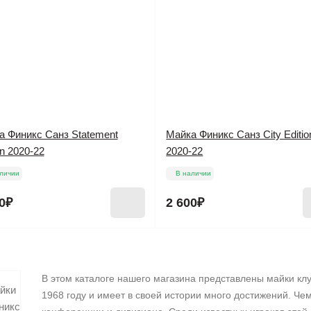
а Финикс Санз Statement
Майка Финикс Санз City Editio
on 2020-22
2020-22
личии
В наличии
0₽
2 600₽
В этом каталоге нашего магазина представлены майки кл
1968 году и имеет в своей истории много достижений. Чем