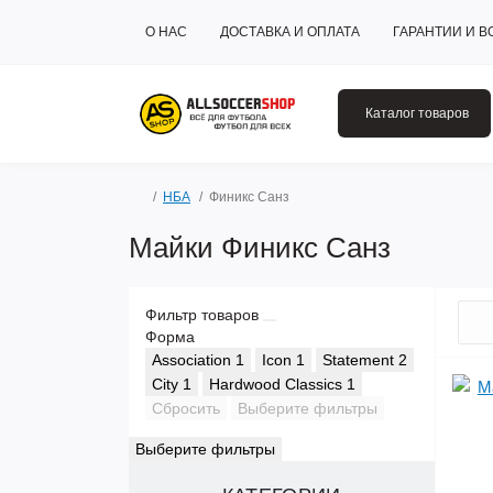
О НАС
ДОСТАВКА И ОПЛАТА
ГАРАНТИИ И В
Каталог товаров
НБА
Финикс Санз
Майки Финикс Санз
Фильтр товаров
Форма
Association
1
Icon
1
Statement
2
City
1
Hardwood Classics
1
Сбросить
Выберите фильтры
Выберите фильтры