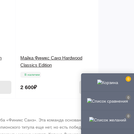
n
Майка Финикс Санз Hardwood
Classics Edition
В наличии
0
2 600₽
0
0
уба «Финикс Санз». Эта команда основана в
пионского титула еще нет, но есть победы в