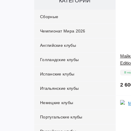
КАТЕГОРИИ
Сборные
Чемпионат Мира 2026
Австралия
Английские клубы
Алжир
Майка
Голландские клубы
Англия
Арсенал
Editi
В на
Испанские клубы
Аргентина
Астон Вилла
Аякс
2 60
Итальянские клубы
Бельгия
Бирмингем
ПСВ
Алавес
Немецкие клубы
Болгария
Блэкберн Роверс
Фейеноорд
Альбасете
Аталанта
Португальские клубы
Бразилия
Болтон
Альмерия
Бари
Айнтрахт Франкфурт