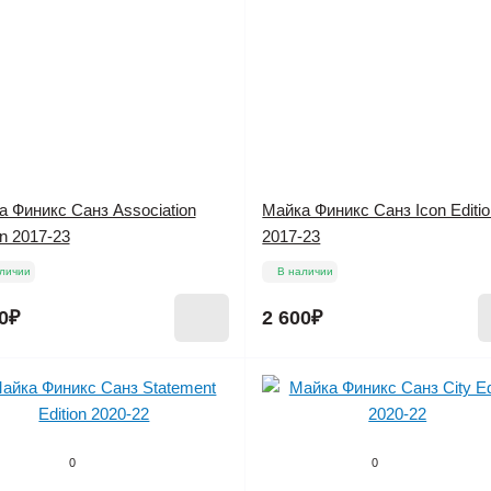
 Финикс Санз Association
Майка Финикс Санз Icon Editi
on 2017-23
2017-23
личии
В наличии
0₽
2 600₽
0
0