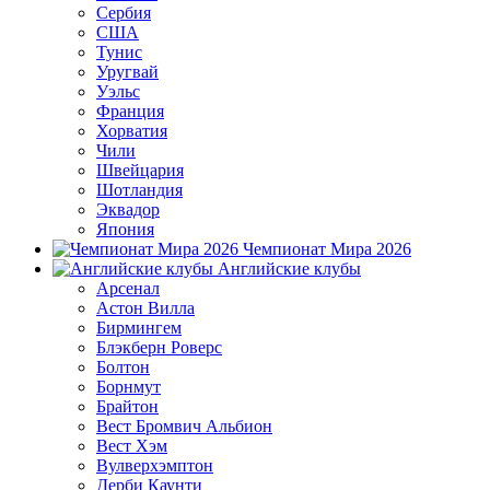
Сербия
США
Тунис
Уругвай
Уэльс
Франция
Хорватия
Чили
Швейцария
Шотландия
Эквадор
Япония
Чемпионат Мира 2026
Английские клубы
Арсенал
Астон Вилла
Бирмингем
Блэкберн Роверс
Болтон
Борнмут
Брайтон
Вест Бромвич Альбион
Вест Хэм
Вулверхэмптон
Дерби Каунти