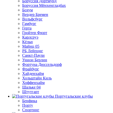
Боруссия Дортмунд
Боруссия Мёнхенгладбах
Бохум
Вердер Бремен
Вольфсбург
Гамбург
Герта
Гройтер Фюрт
Карлсруэ
Кёльн
Майнц 05
РБ Лейпциг
Санкт-Паули
Унион Берлин
Фортуна Дюссельдорф
Фрайбург
Хайденхайм
Хольштайн Киль
Хоффенхайм
Шальке 04
Штутгарт
Португальские клубы
Бенфика
Порту
Спортинг