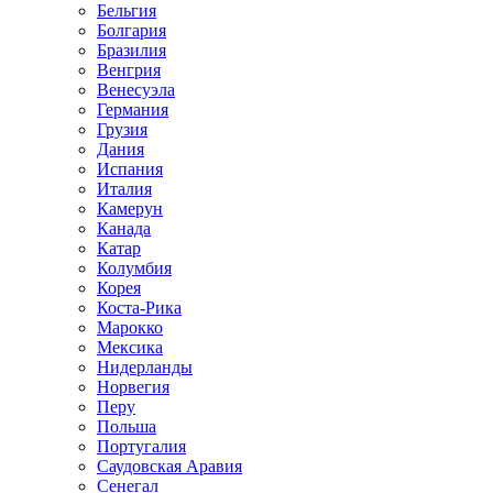
Бельгия
Болгария
Бразилия
Венгрия
Венесуэла
Германия
Грузия
Дания
Испания
Италия
Камерун
Канада
Катар
Колумбия
Корея
Коста-Рика
Марокко
Мексика
Нидерланды
Норвегия
Перу
Польша
Португалия
Саудовская Аравия
Сенегал