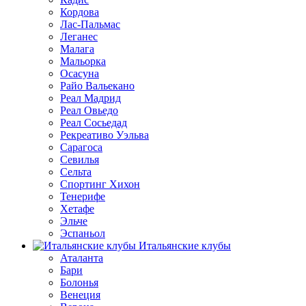
Кордова
Лас-Пальмас
Леганес
Малага
Мальорка
Осасуна
Райо Вальекано
Реал Мадрид
Реал Овьедо
Реал Сосьедад
Рекреативо Уэльва
Сарагоса
Севилья
Сельта
Спортинг Хихон
Тенерифе
Хетафе
Эльче
Эспаньол
Итальянские клубы
Аталанта
Бари
Болонья
Венеция