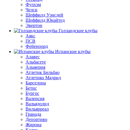
Фулхэм
Челси
Шеффилд Уэнсдей
Шеффилд Юнайтед
Эвертон
Голландские клубы
Аякс
ПСВ
Фейеноорд
Испанские клубы
Алавес
Альбасете
Альмерия
Атлетик Бильбао
Атлетико Мадрид
Барселона
Бетис
Бургос
Валенсия
Вальядолид
Вильярреал
Гранада
Депортиво
Жирона
Кадис