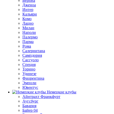
Верона
Дженоа
Интер
Кальяри
Комо
Лацио
Милан
Наполи
Палермо
Парма
Рома
Салернитана
Сампдория
Сассуоло
Специя
Торино
Удинезе
Фиорентина
Эмполи
Ювентус
Немецкие клубы
Айнтрахт Франкфурт
Аугсбург
Бавария
Байер 04