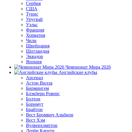
Сербия
США
Тунис
Уругвай
Уэльс
Франция
Хорватия
Чили
Швейцария
Шотландия
Эквадор
Япония
Чемпионат Мира 2026
Английские клубы
Арсенал
Астон Вилла
Бирмингем
Блэкберн Роверс
Болтон
Борнмут
Брайтон
Вест Бромвич Альбион
Вест Хэм
Вулверхэмптон
Дерби Каунти