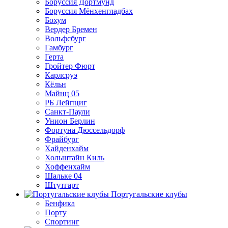
Боруссия Дортмунд
Боруссия Мёнхенгладбах
Бохум
Вердер Бремен
Вольфсбург
Гамбург
Герта
Гройтер Фюрт
Карлсруэ
Кёльн
Майнц 05
РБ Лейпциг
Санкт-Паули
Унион Берлин
Фортуна Дюссельдорф
Фрайбург
Хайденхайм
Хольштайн Киль
Хоффенхайм
Шальке 04
Штутгарт
Португальские клубы
Бенфика
Порту
Спортинг