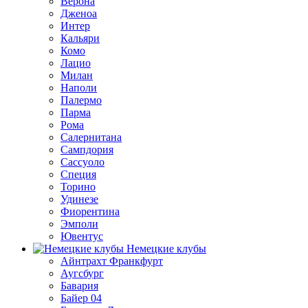
Верона
Дженоа
Интер
Кальяри
Комо
Лацио
Милан
Наполи
Палермо
Парма
Рома
Салернитана
Сампдория
Сассуоло
Специя
Торино
Удинезе
Фиорентина
Эмполи
Ювентус
Немецкие клубы
Айнтрахт Франкфурт
Аугсбург
Бавария
Байер 04