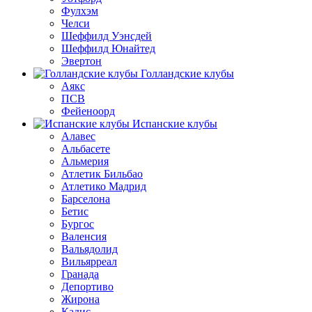
Фулхэм
Челси
Шеффилд Уэнсдей
Шеффилд Юнайтед
Эвертон
Голландские клубы
Аякс
ПСВ
Фейеноорд
Испанские клубы
Алавес
Альбасете
Альмерия
Атлетик Бильбао
Атлетико Мадрид
Барселона
Бетис
Бургос
Валенсия
Вальядолид
Вильярреал
Гранада
Депортиво
Жирона
Кадис