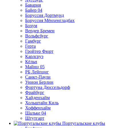
Бавария
Байер 04
Боруссия Дортмунд
Боруссия Мёнхенгладбах
Бохум
Вердер Бремен
Вольфсбург
Гамбург
Герта
Гройтер Фюрт
Карлсруэ
Кёльн
Майнц 05
РБ Лейпциг
Санкт-Паули
Унион Берлин
Фортуна Дюссельдорф
Фрайбург
Хайденхайм
Хольштайн Киль
Хоффенхайм
Шальке 04
Штутгарт
Португальские клубы