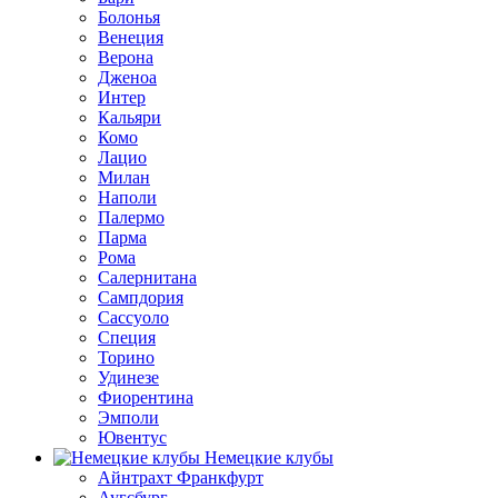
Болонья
Венеция
Верона
Дженоа
Интер
Кальяри
Комо
Лацио
Милан
Наполи
Палермо
Парма
Рома
Салернитана
Сампдория
Сассуоло
Специя
Торино
Удинезе
Фиорентина
Эмполи
Ювентус
Немецкие клубы
Айнтрахт Франкфурт
Аугсбург