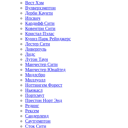
Вест Хэм
Вулверхэмптон
Дерби Каунти
Ипсвич
Кардифф Сити
Ковентри Сити
Кристал Пэлас
Куинз Парк Рейнджерс
Лестер Сити
Ливерпуль
Лидс
Лутон Таун
Манчестер Сити
Манчестер Юнайтед
Мидлсбро
Миллуолл
Ноттингем Форест
Ньюкасл
Портсмут
Престон Норт Энд
Рединг
Рексем
Сандерленд
Саутгемптон
Сток Сити