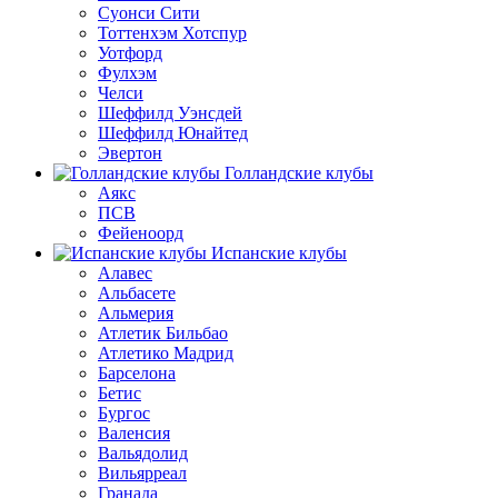
Суонси Сити
Тоттенхэм Хотспур
Уотфорд
Фулхэм
Челси
Шеффилд Уэнсдей
Шеффилд Юнайтед
Эвертон
Голландские клубы
Аякс
ПСВ
Фейеноорд
Испанские клубы
Алавес
Альбасете
Альмерия
Атлетик Бильбао
Атлетико Мадрид
Барселона
Бетис
Бургос
Валенсия
Вальядолид
Вильярреал
Гранада