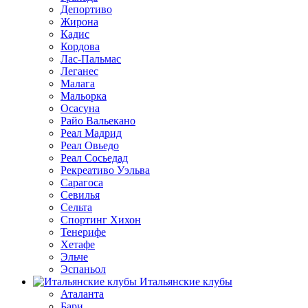
Депортиво
Жирона
Кадис
Кордова
Лас-Пальмас
Леганес
Малага
Мальорка
Осасуна
Райо Вальекано
Реал Мадрид
Реал Овьедо
Реал Сосьедад
Рекреативо Уэльва
Сарагоса
Севилья
Сельта
Спортинг Хихон
Тенерифе
Хетафе
Эльче
Эспаньол
Итальянские клубы
Аталанта
Бари