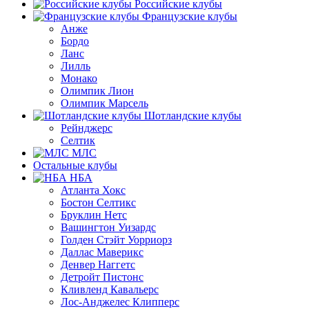
Российские клубы
Французские клубы
Анже
Бордо
Ланс
Лилль
Монако
Олимпик Лион
Олимпик Марсель
Шотландские клубы
Рейнджерс
Селтик
МЛС
Остальные клубы
НБА
Атланта Хокс
Бостон Селтикс
Бруклин Нетс
Вашингтон Уизардс
Голден Стэйт Уорриорз
Даллас Маверикс
Денвер Наггетс
Детройт Пистонс
Кливленд Кавальерс
Лос-Анджелес Клипперс