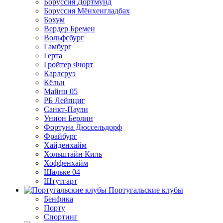
Боруссия Дортмунд
Боруссия Мёнхенгладбах
Бохум
Вердер Бремен
Вольфсбург
Гамбург
Герта
Гройтер Фюрт
Карлсруэ
Кёльн
Майнц 05
РБ Лейпциг
Санкт-Паули
Унион Берлин
Фортуна Дюссельдорф
Фрайбург
Хайденхайм
Хольштайн Киль
Хоффенхайм
Шальке 04
Штутгарт
Португальские клубы
Бенфика
Порту
Спортинг