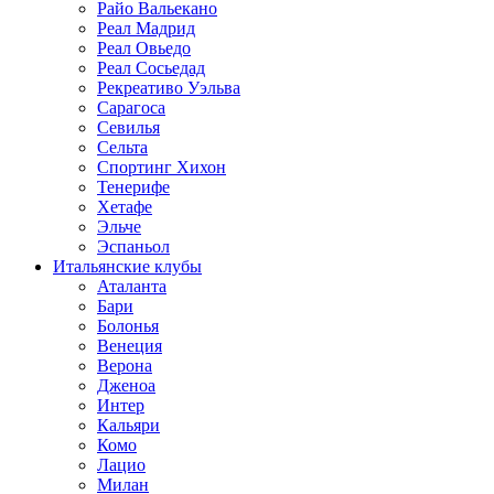
Райо Вальекано
Реал Мадрид
Реал Овьедо
Реал Сосьедад
Рекреативо Уэльва
Сарагоса
Севилья
Сельта
Спортинг Хихон
Тенерифе
Хетафе
Эльче
Эспаньол
Итальянские клубы
Аталанта
Бари
Болонья
Венеция
Верона
Дженоа
Интер
Кальяри
Комо
Лацио
Милан