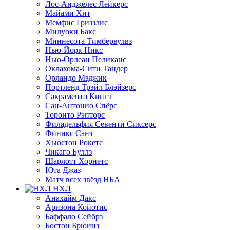
Лос-Анджелес Лейкерс
Майами Хит
Мемфис Гриззлис
Милуоки Бакс
Миннесота Тимбервулвз
Нью-Йорк Никс
Нью-Орлеан Пеликанс
Оклахома-Сити Тандер
Орландо Мэджик
Портленд Трэйл Блэйзерс
Сакраменто Кингз
Сан-Антонио Спёрс
Торонто Рэпторс
Филадельфия Севенти Сиксерс
Финикс Санз
Хьюстон Рокетс
Чикаго Буллз
Шарлотт Хорнетс
Юта Джаз
Матч всех звёзд НБА
НХЛ
Анахайм Дакс
Аризона Койотис
Баффало Сейбрз
Бостон Брюинз