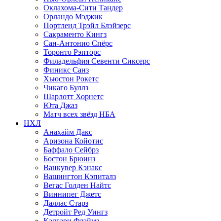
Оклахома-Сити Тандер
Орландо Мэджик
Портленд Трэйл Блэйзерс
Сакраменто Кингз
Сан-Антонио Спёрс
Торонто Рэпторс
Филадельфия Севенти Сиксерс
Финикс Санз
Хьюстон Рокетс
Чикаго Буллз
Шарлотт Хорнетс
Юта Джаз
Матч всех звёзд НБА
НХЛ
Анахайм Дакс
Аризона Койотис
Баффало Сейбрз
Бостон Брюинз
Ванкувер Кэнакс
Вашингтон Кэпиталз
Вегас Голден Найтс
Виннипег Джетс
Даллас Старз
Детройт Ред Уингз
Калгари Флэймз