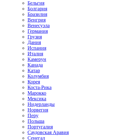
Бельгия
Болгария
Бразилия
Венгрия
Венесуэла
Германия
Грузия
Дания
Испания
Италия
Камерун
Канада
Катар
Колумбия
Корея
Коста-Рика
Марокко
Мексика
Нидерланды
Норвегия
Перу
Польша
Португалия
Саудовская Аравия
Сенегал