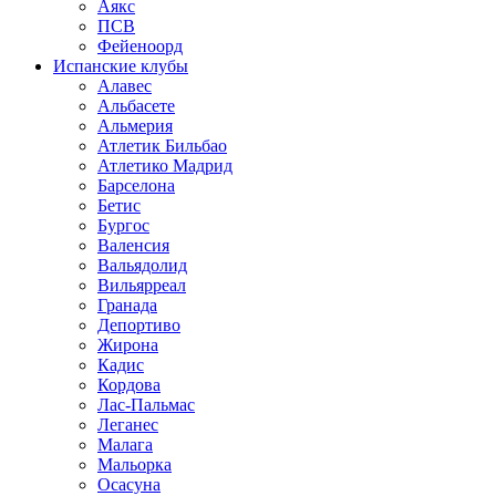
Аякс
ПСВ
Фейеноорд
Испанские клубы
Алавес
Альбасете
Альмерия
Атлетик Бильбао
Атлетико Мадрид
Барселона
Бетис
Бургос
Валенсия
Вальядолид
Вильярреал
Гранада
Депортиво
Жирона
Кадис
Кордова
Лас-Пальмас
Леганес
Малага
Мальорка
Осасуна