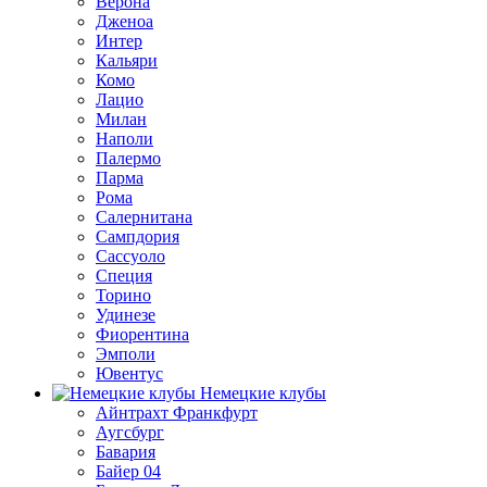
Верона
Дженоа
Интер
Кальяри
Комо
Лацио
Милан
Наполи
Палермо
Парма
Рома
Салернитана
Сампдория
Сассуоло
Специя
Торино
Удинезе
Фиорентина
Эмполи
Ювентус
Немецкие клубы
Айнтрахт Франкфурт
Аугсбург
Бавария
Байер 04