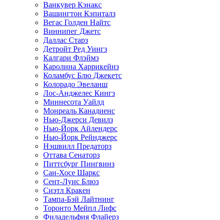
Ванкувер Кэнакс
Вашингтон Кэпиталз
Вегас Голден Найтс
Виннипег Джетс
Даллас Старз
Детройт Ред Уингз
Калгари Флэймз
Каролина Харрикейнз
Коламбус Блю Джекетс
Колорадо Эвеланш
Лос-Анджелес Кингз
Миннесота Уайлд
Монреаль Канадиенс
Нью-Джерси Девилз
Нью-Йорк Айлендерс
Нью-Йорк Рейнджерс
Нэшвилл Предаторз
Оттава Сенаторз
Питтсбург Пингвинз
Сан-Хосе Шаркс
Сент-Луис Блюз
Сиэтл Кракен
Тампа-Бэй Лайтнинг
Торонто Мейпл Лифс
Филадельфия Флайерз