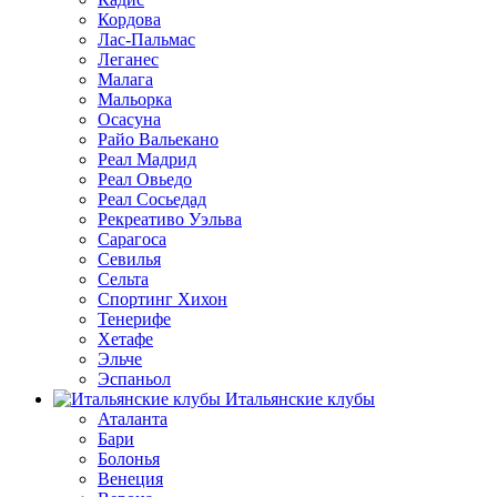
Кордова
Лас-Пальмас
Леганес
Малага
Мальорка
Осасуна
Райо Вальекано
Реал Мадрид
Реал Овьедо
Реал Сосьедад
Рекреативо Уэльва
Сарагоса
Севилья
Сельта
Спортинг Хихон
Тенерифе
Хетафе
Эльче
Эспаньол
Итальянские клубы
Аталанта
Бари
Болонья
Венеция