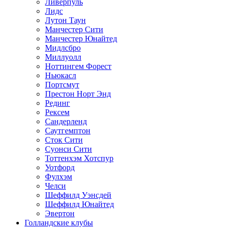
Ливерпуль
Лидс
Лутон Таун
Манчестер Сити
Манчестер Юнайтед
Мидлсбро
Миллуолл
Ноттингем Форест
Ньюкасл
Портсмут
Престон Норт Энд
Рединг
Рексем
Сандерленд
Саутгемптон
Сток Сити
Суонси Сити
Тоттенхэм Хотспур
Уотфорд
Фулхэм
Челси
Шеффилд Уэнсдей
Шеффилд Юнайтед
Эвертон
Голландские клубы