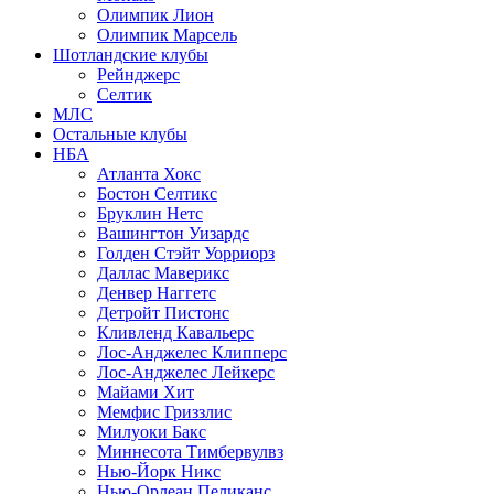
Олимпик Лион
Олимпик Марсель
Шотландские клубы
Рейнджерс
Селтик
МЛС
Остальные клубы
НБА
Атланта Хокс
Бостон Селтикс
Бруклин Нетс
Вашингтон Уизардс
Голден Стэйт Уорриорз
Даллас Маверикс
Денвер Наггетс
Детройт Пистонс
Кливленд Кавальерс
Лос-Анджелес Клипперс
Лос-Анджелес Лейкерс
Майами Хит
Мемфис Гриззлис
Милуоки Бакс
Миннесота Тимбервулвз
Нью-Йорк Никс
Нью-Орлеан Пеликанс