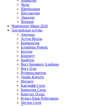
Хорватия
Чили
Швейцария
Шотландия
Эквадор
Япония
Чемпионат Мира 2026
Английские клубы
Арсенал
Астон Вилла
Бирмингем
Блэкберн Роверс
Болтон
Борнмут
Брайтон
Вест Бромвич Альбион
Вест Хэм
Вулверхэмптон
Дерби Каунти
Ипсвич
Кардифф Сити
Ковентри Сити
Кристал Пэлас
Куинз Парк Рейнджерс
Лестер Сити