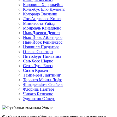
Каролина Харрикейнз
Коламбус Блю Джекетс
Колорадо Эвеланш
Лос-Анджелес Кингз
Миннесота Уайлд
Монреаль Канадиенс
Нью-Джерси Девилз
Нью-Йорк Айлендерс
Нью-Йорк Рейнджерс
Нэшвилл Предаторз
Оттава Сенаторз
Питтсбург Пингвинз
Сан-Хосе Шаркс
Сент-Луис Блюз
Сиэтл Кракен
Тампа-Бэй Лайтнинг
Торонто Мейпл Лифс
Филадельфия Флайерз
Флорида Пантерз
Чикаго Блэкхокс
Эдмонтон Ойлерз
Футболки команды «Эльче» из одноименного испанского