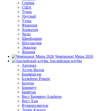
Сербия
США
Тунис
Уругвай
Уэльс
Франция
Хорватия
Чили
Швейцария
Шотландия
Эквадор
Япония
Чемпионат Мира 2026
Английские клубы
Арсенал
Астон Вилла
Бирмингем
Блэкберн Роверс
Болтон
Борнмут
Брайтон
Вест Бромвич Альбион
Вест Хэм
Вулверхэмптон
Дерби Каунти