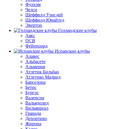
Фулхэм
Челси
Шеффилд Уэнсдей
Шеффилд Юнайтед
Эвертон
Голландские клубы
Аякс
ПСВ
Фейеноорд
Испанские клубы
Алавес
Альбасете
Альмерия
Атлетик Бильбао
Атлетико Мадрид
Барселона
Бетис
Бургос
Валенсия
Вальядолид
Вильярреал
Гранада
Депортиво
Жирона
Кадис