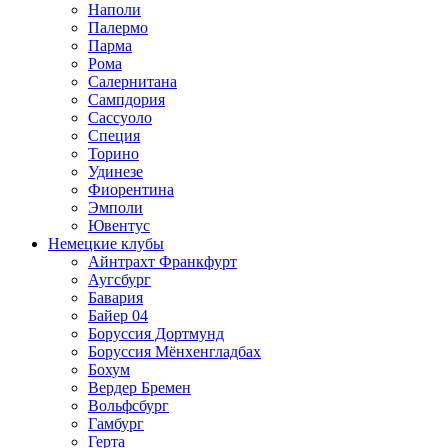
Наполи
Палермо
Парма
Рома
Салернитана
Сампдория
Сассуоло
Специя
Торино
Удинезе
Фиорентина
Эмполи
Ювентус
Немецкие клубы
Айнтрахт Франкфурт
Аугсбург
Бавария
Байер 04
Боруссия Дортмунд
Боруссия Мёнхенгладбах
Бохум
Вердер Бремен
Вольфсбург
Гамбург
Герта