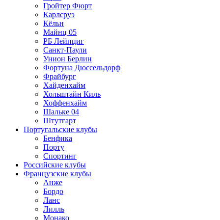
Гройтер Фюрт
Карлсруэ
Кёльн
Майнц 05
РБ Лейпциг
Санкт-Паули
Унион Берлин
Фортуна Дюссельдорф
Фрайбург
Хайденхайм
Хольштайн Киль
Хоффенхайм
Шальке 04
Штутгарт
Португальские клубы
Бенфика
Порту
Спортинг
Российские клубы
Французские клубы
Анже
Бордо
Ланс
Лилль
Монако