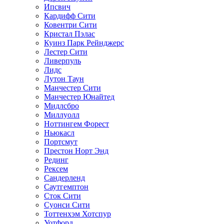
Ипсвич
Кардифф Сити
Ковентри Сити
Кристал Пэлас
Куинз Парк Рейнджерс
Лестер Сити
Ливерпуль
Лидс
Лутон Таун
Манчестер Сити
Манчестер Юнайтед
Мидлсбро
Миллуолл
Ноттингем Форест
Ньюкасл
Портсмут
Престон Норт Энд
Рединг
Рексем
Сандерленд
Саутгемптон
Сток Сити
Суонси Сити
Тоттенхэм Хотспур
Уотфорд