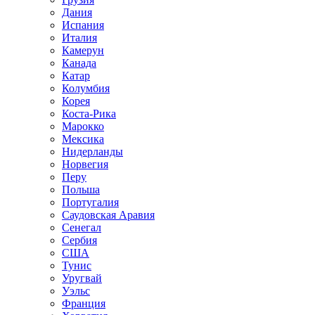
Дания
Испания
Италия
Камерун
Канада
Катар
Колумбия
Корея
Коста-Рика
Марокко
Мексика
Нидерланды
Норвегия
Перу
Польша
Португалия
Саудовская Аравия
Сенегал
Сербия
США
Тунис
Уругвай
Уэльс
Франция