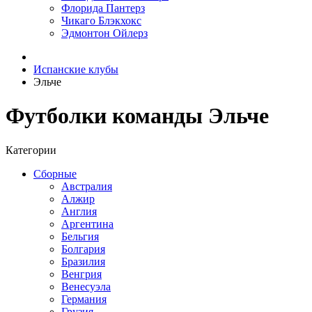
Флорида Пантерз
Чикаго Блэкхокс
Эдмонтон Ойлерз
Испанские клубы
Эльче
Футболки команды Эльче
Категории
Сборные
Австралия
Алжир
Англия
Аргентина
Бельгия
Болгария
Бразилия
Венгрия
Венесуэла
Германия
Грузия