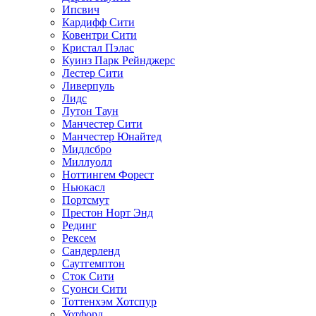
Ипсвич
Кардифф Сити
Ковентри Сити
Кристал Пэлас
Куинз Парк Рейнджерс
Лестер Сити
Ливерпуль
Лидс
Лутон Таун
Манчестер Сити
Манчестер Юнайтед
Мидлсбро
Миллуолл
Ноттингем Форест
Ньюкасл
Портсмут
Престон Норт Энд
Рединг
Рексем
Сандерленд
Саутгемптон
Сток Сити
Суонси Сити
Тоттенхэм Хотспур
Уотфорд