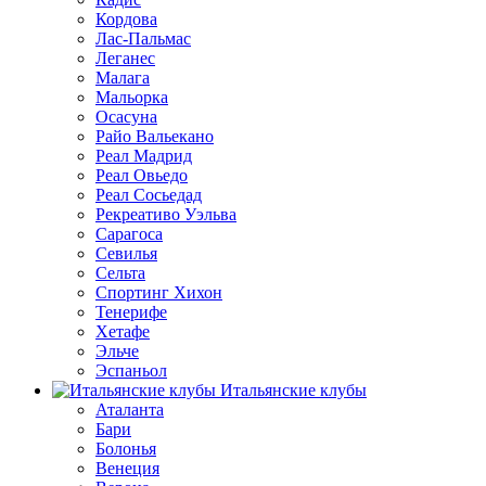
Кордова
Лас-Пальмас
Леганес
Малага
Мальорка
Осасуна
Райо Вальекано
Реал Мадрид
Реал Овьедо
Реал Сосьедад
Рекреативо Уэльва
Сарагоса
Севилья
Сельта
Спортинг Хихон
Тенерифе
Хетафе
Эльче
Эспаньол
Итальянские клубы
Аталанта
Бари
Болонья
Венеция