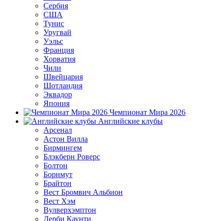
Сербия
США
Тунис
Уругвай
Уэльс
Франция
Хорватия
Чили
Швейцария
Шотландия
Эквадор
Япония
Чемпионат Мира 2026
Английские клубы
Арсенал
Астон Вилла
Бирмингем
Блэкберн Роверс
Болтон
Борнмут
Брайтон
Вест Бромвич Альбион
Вест Хэм
Вулверхэмптон
Дерби Каунти