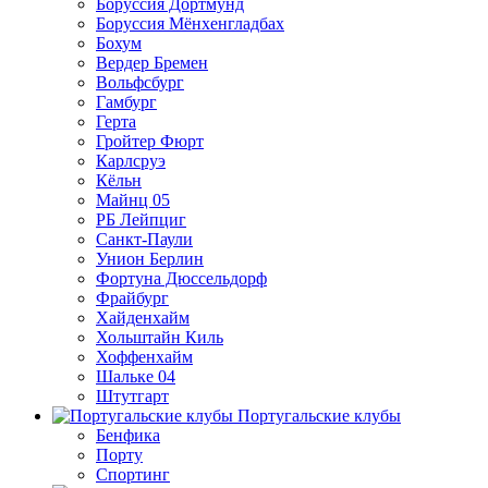
Боруссия Дортмунд
Боруссия Мёнхенгладбах
Бохум
Вердер Бремен
Вольфсбург
Гамбург
Герта
Гройтер Фюрт
Карлсруэ
Кёльн
Майнц 05
РБ Лейпциг
Санкт-Паули
Унион Берлин
Фортуна Дюссельдорф
Фрайбург
Хайденхайм
Хольштайн Киль
Хоффенхайм
Шальке 04
Штутгарт
Португальские клубы
Бенфика
Порту
Спортинг