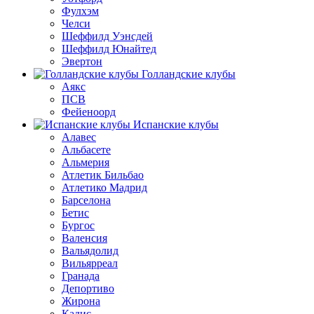
Фулхэм
Челси
Шеффилд Уэнсдей
Шеффилд Юнайтед
Эвертон
Голландские клубы
Аякс
ПСВ
Фейеноорд
Испанские клубы
Алавес
Альбасете
Альмерия
Атлетик Бильбао
Атлетико Мадрид
Барселона
Бетис
Бургос
Валенсия
Вальядолид
Вильярреал
Гранада
Депортиво
Жирона
Кадис