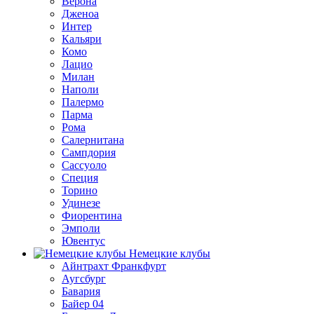
Верона
Дженоа
Интер
Кальяри
Комо
Лацио
Милан
Наполи
Палермо
Парма
Рома
Салернитана
Сампдория
Сассуоло
Специя
Торино
Удинезе
Фиорентина
Эмполи
Ювентус
Немецкие клубы
Айнтрахт Франкфурт
Аугсбург
Бавария
Байер 04