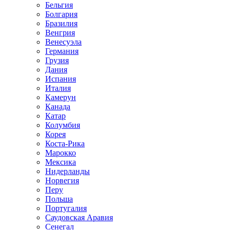
Бельгия
Болгария
Бразилия
Венгрия
Венесуэла
Германия
Грузия
Дания
Испания
Италия
Камерун
Канада
Катар
Колумбия
Корея
Коста-Рика
Марокко
Мексика
Нидерланды
Норвегия
Перу
Польша
Португалия
Саудовская Аравия
Сенегал