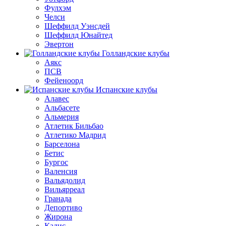
Фулхэм
Челси
Шеффилд Уэнсдей
Шеффилд Юнайтед
Эвертон
Голландские клубы
Аякс
ПСВ
Фейеноорд
Испанские клубы
Алавес
Альбасете
Альмерия
Атлетик Бильбао
Атлетико Мадрид
Барселона
Бетис
Бургос
Валенсия
Вальядолид
Вильярреал
Гранада
Депортиво
Жирона
Кадис