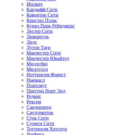
Ипсвич
Кардифф Сити
Ковентри Сити
Кристал Пэлас
Куинз Парк Рейнджерс
Лестер Сити
Ливерпуль
Лидс
Лутон Таун
Манчестер Сити
Манчестер Юнайтед
Мидлсбро
Миллуолл
Ноттингем Форест
Ньюкасл
Портсмут
Престон Норт Энд
Рединг
Рексем
Сандерленд
Саутгемптон
Сток Сити
Суонси Сити
Тоттенхэм Хотспур
Уотфорд