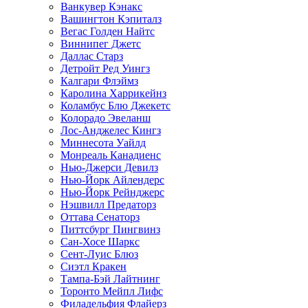
Ванкувер Кэнакс
Вашингтон Кэпиталз
Вегас Голден Найтс
Виннипег Джетс
Даллас Старз
Детройт Ред Уингз
Калгари Флэймз
Каролина Харрикейнз
Коламбус Блю Джекетс
Колорадо Эвеланш
Лос-Анджелес Кингз
Миннесота Уайлд
Монреаль Канадиенс
Нью-Джерси Девилз
Нью-Йорк Айлендерс
Нью-Йорк Рейнджерс
Нэшвилл Предаторз
Оттава Сенаторз
Питтсбург Пингвинз
Сан-Хосе Шаркс
Сент-Луис Блюз
Сиэтл Кракен
Тампа-Бэй Лайтнинг
Торонто Мейпл Лифс
Филадельфия Флайерз