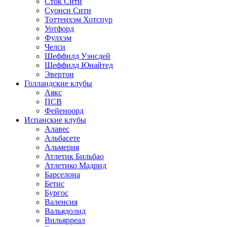
Сток Сити
Суонси Сити
Тоттенхэм Хотспур
Уотфорд
Фулхэм
Челси
Шеффилд Уэнсдей
Шеффилд Юнайтед
Эвертон
Голландские клубы
Аякс
ПСВ
Фейеноорд
Испанские клубы
Алавес
Альбасете
Альмерия
Атлетик Бильбао
Атлетико Мадрид
Барселона
Бетис
Бургос
Валенсия
Вальядолид
Вильярреал