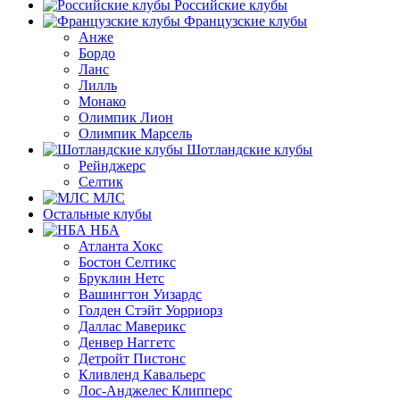
Российские клубы
Французские клубы
Анже
Бордо
Ланс
Лилль
Монако
Олимпик Лион
Олимпик Марсель
Шотландские клубы
Рейнджерс
Селтик
МЛС
Остальные клубы
НБА
Атланта Хокс
Бостон Селтикс
Бруклин Нетс
Вашингтон Уизардс
Голден Стэйт Уорриорз
Даллас Маверикс
Денвер Наггетс
Детройт Пистонс
Кливленд Кавальерс
Лос-Анджелес Клипперс