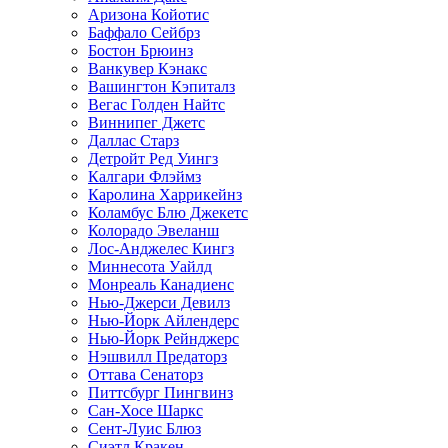
Аризона Койотис
Баффало Сейбрз
Бостон Брюинз
Ванкувер Кэнакс
Вашингтон Кэпиталз
Вегас Голден Найтс
Виннипег Джетс
Даллас Старз
Детройт Ред Уингз
Калгари Флэймз
Каролина Харрикейнз
Коламбус Блю Джекетс
Колорадо Эвеланш
Лос-Анджелес Кингз
Миннесота Уайлд
Монреаль Канадиенс
Нью-Джерси Девилз
Нью-Йорк Айлендерс
Нью-Йорк Рейнджерс
Нэшвилл Предаторз
Оттава Сенаторз
Питтсбург Пингвинз
Сан-Хосе Шаркс
Сент-Луис Блюз
Сиэтл Кракен