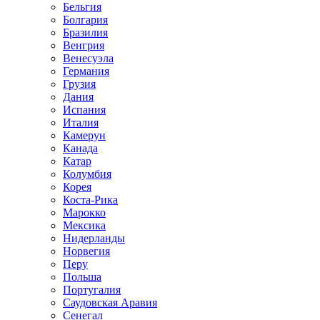
Бельгия
Болгария
Бразилия
Венгрия
Венесуэла
Германия
Грузия
Дания
Испания
Италия
Камерун
Канада
Катар
Колумбия
Корея
Коста-Рика
Марокко
Мексика
Нидерланды
Норвегия
Перу
Польша
Португалия
Саудовская Аравия
Сенегал