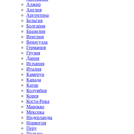
Алжир
Англия
Аргентина
Бельгия
Болгария
Бразилия
Венгрия
Венесуэла
Германия
Грузия
Дания
Испания
Италия
Камерун
Канада
Катар
Колумбия
Корея
Коста-Рика
Марокко
Мексика
Нидерланды
Норвегия
Перу
Польша