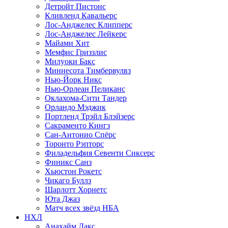
Детройт Пистонс
Кливленд Кавальерс
Лос-Анджелес Клипперс
Лос-Анджелес Лейкерс
Майами Хит
Мемфис Гриззлис
Милуоки Бакс
Миннесота Тимбервулвз
Нью-Йорк Никс
Нью-Орлеан Пеликанс
Оклахома-Сити Тандер
Орландо Мэджик
Портленд Трэйл Блэйзерс
Сакраменто Кингз
Сан-Антонио Спёрс
Торонто Рэпторс
Филадельфия Севенти Сиксерс
Финикс Санз
Хьюстон Рокетс
Чикаго Буллз
Шарлотт Хорнетс
Юта Джаз
Матч всех звёзд НБА
НХЛ
Анахайм Дакс