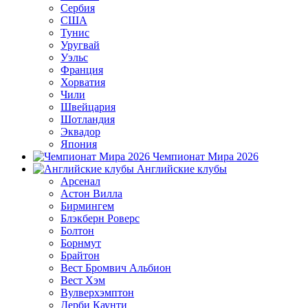
Сербия
США
Тунис
Уругвай
Уэльс
Франция
Хорватия
Чили
Швейцария
Шотландия
Эквадор
Япония
Чемпионат Мира 2026
Английские клубы
Арсенал
Астон Вилла
Бирмингем
Блэкберн Роверс
Болтон
Борнмут
Брайтон
Вест Бромвич Альбион
Вест Хэм
Вулверхэмптон
Дерби Каунти