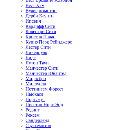
Вест Бромвич Альбион
Вест Хэм
Вулверхэмптон
Дерби Каунти
Ипсвич
Кардифф Сити
Ковентри Сити
Кристал Пэлас
Куинз Парк Рейнджерс
Лестер Сити
Ливерпуль
Лидс
Лутон Таун
Манчестер Сити
Манчестер Юнайтед
Мидлсбро
Миллуолл
Ноттингем Форест
Ньюкасл
Портсмут
Престон Норт Энд
Рединг
Рексем
Сандерленд
Саутгемптон