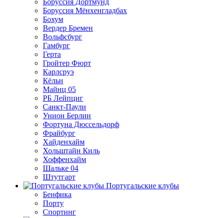
Боруссия Дортмунд
Боруссия Мёнхенгладбах
Бохум
Вердер Бремен
Вольфсбург
Гамбург
Герта
Гройтер Фюрт
Карлсруэ
Кёльн
Майнц 05
РБ Лейпциг
Санкт-Паули
Унион Берлин
Фортуна Дюссельдорф
Фрайбург
Хайденхайм
Хольштайн Киль
Хоффенхайм
Шальке 04
Штутгарт
Португальские клубы
Бенфика
Порту
Спортинг