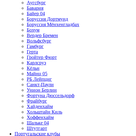
Аугсбург
Бавария
Байер 04
Боруссия Дортмунд
Боруссия Мёнхенгладбах
Бохум
Вердер Бремен
Вольфсбург
Гамбург
Герта
Гройтер Фюрт
Карлсруэ
Кёльн
Майнц 05
РБ Лейпциг
Санкт-Паули
Унион Берлин
Фортуна Дюссельдорф
Фрайбург
Хайденхайм
Хольштайн Киль
Хоффенхайм
Шальке 04
Штутгарт
Португальские клубы