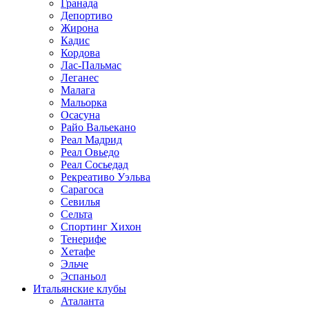
Гранада
Депортиво
Жирона
Кадис
Кордова
Лас-Пальмас
Леганес
Малага
Мальорка
Осасуна
Райо Вальекано
Реал Мадрид
Реал Овьедо
Реал Сосьедад
Рекреативо Уэльва
Сарагоса
Севилья
Сельта
Спортинг Хихон
Тенерифе
Хетафе
Эльче
Эспаньол
Итальянские клубы
Аталанта