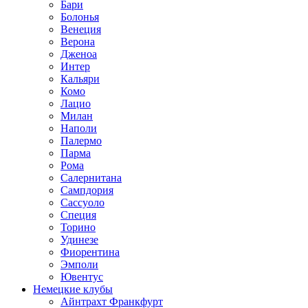
Бари
Болонья
Венеция
Верона
Дженоа
Интер
Кальяри
Комо
Лацио
Милан
Наполи
Палермо
Парма
Рома
Салернитана
Сампдория
Сассуоло
Специя
Торино
Удинезе
Фиорентина
Эмполи
Ювентус
Немецкие клубы
Айнтрахт Франкфурт