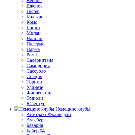
Верона
Дженоа
Интер
Кальяри
Комо
Лацио
Милан
Наполи
Палермо
Парма
Рома
Салернитана
Сампдория
Сассуоло
Специя
Торино
Удинезе
Фиорентина
Эмполи
Ювентус
Немецкие клубы
Айнтрахт Франкфурт
Аугсбург
Бавария
Байер 04