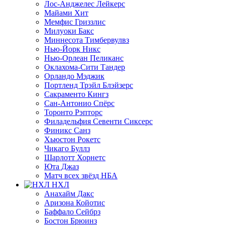
Лос-Анджелес Лейкерс
Майами Хит
Мемфис Гриззлис
Милуоки Бакс
Миннесота Тимбервулвз
Нью-Йорк Никс
Нью-Орлеан Пеликанс
Оклахома-Сити Тандер
Орландо Мэджик
Портленд Трэйл Блэйзерс
Сакраменто Кингз
Сан-Антонио Спёрс
Торонто Рэпторс
Филадельфия Севенти Сиксерс
Финикс Санз
Хьюстон Рокетс
Чикаго Буллз
Шарлотт Хорнетс
Юта Джаз
Матч всех звёзд НБА
НХЛ
Анахайм Дакс
Аризона Койотис
Баффало Сейбрз
Бостон Брюинз