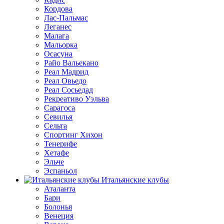
Кордова
Лас-Пальмас
Леганес
Малага
Мальорка
Осасуна
Райо Вальекано
Реал Мадрид
Реал Овьедо
Реал Сосьедад
Рекреативо Уэльва
Сарагоса
Севилья
Сельта
Спортинг Хихон
Тенерифе
Хетафе
Эльче
Эспаньол
Итальянские клубы
Аталанта
Бари
Болонья
Венеция