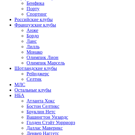
Бенфика
Порту
Спортинг
Российские клубы
Французские клубы
Анже
Бордо
Ланс
Лилль
Монако
Олимпик Лион
Олимпик Марсель
Шотландские клубы
Рейнджерс
Селтик
МЛС
Остальные клубы
НБА
Атланта Хокс
Бостон Селтикс
Бруклин Нетс
Вашингтон Уизардс
Голден Стэйт Уорриорз
Даллас Маверикс
Денвер Наггетс