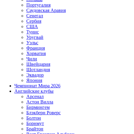
Португалия
Саудовская Аравия
Сенегал
Сербия
США
Тунис
Уругвай
Уэльс
Франция
Хорватия
Чили
Швейцария
Шотландия
Эквадор
Япония
Чемпионат Мира 2026
Английские клубы
Арсенал
Астон Вилла
Бирмингем
Блэкберн Роверс
Болтон
Борнмут
Брайтон