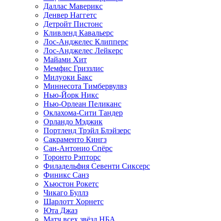
Даллас Маверикс
Денвер Наггетс
Детройт Пистонс
Кливленд Кавальерс
Лос-Анджелес Клипперс
Лос-Анджелес Лейкерс
Майами Хит
Мемфис Гриззлис
Милуоки Бакс
Миннесота Тимбервулвз
Нью-Йорк Никс
Нью-Орлеан Пеликанс
Оклахома-Сити Тандер
Орландо Мэджик
Портленд Трэйл Блэйзерс
Сакраменто Кингз
Сан-Антонио Спёрс
Торонто Рэпторс
Филадельфия Севенти Сиксерс
Финикс Санз
Хьюстон Рокетс
Чикаго Буллз
Шарлотт Хорнетс
Юта Джаз
Матч всех звёзд НБА