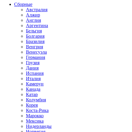
Сборные
Австралия
Алжир
Англия
Аргентина
Бельгия
Болгария
Бразилия
Венгрия
Венесуэла
Германия
Грузия
Дания
Испания
Италия
Камерун
Канада
Катар
Колумбия
Корея
Коста-Рика
Марокко
Мексика
Нидерланды
Норвегия