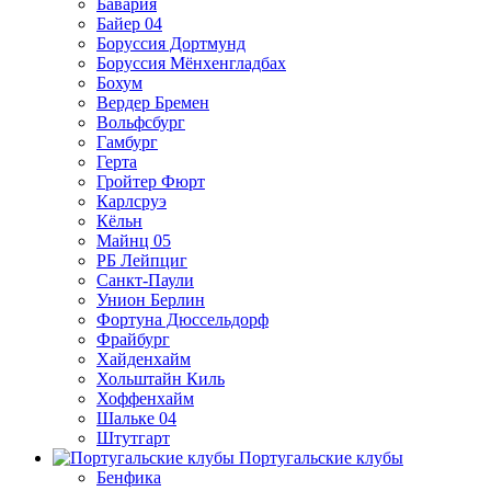
Бавария
Байер 04
Боруссия Дортмунд
Боруссия Мёнхенгладбах
Бохум
Вердер Бремен
Вольфсбург
Гамбург
Герта
Гройтер Фюрт
Карлсруэ
Кёльн
Майнц 05
РБ Лейпциг
Санкт-Паули
Унион Берлин
Фортуна Дюссельдорф
Фрайбург
Хайденхайм
Хольштайн Киль
Хоффенхайм
Шальке 04
Штутгарт
Португальские клубы
Бенфика