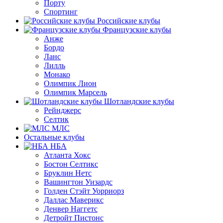
Порту
Спортинг
Российские клубы
Французские клубы
Анже
Бордо
Ланс
Лилль
Монако
Олимпик Лион
Олимпик Марсель
Шотландские клубы
Рейнджерс
Селтик
МЛС
Остальные клубы
НБА
Атланта Хокс
Бостон Селтикс
Бруклин Нетс
Вашингтон Уизардс
Голден Стэйт Уорриорз
Даллас Маверикс
Денвер Наггетс
Детройт Пистонс