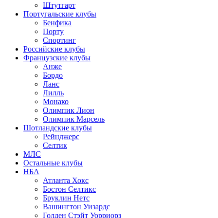
Штутгарт
Португальские клубы
Бенфика
Порту
Спортинг
Российские клубы
Французские клубы
Анже
Бордо
Ланс
Лилль
Монако
Олимпик Лион
Олимпик Марсель
Шотландские клубы
Рейнджерс
Селтик
МЛС
Остальные клубы
НБА
Атланта Хокс
Бостон Селтикс
Бруклин Нетс
Вашингтон Уизардс
Голден Стэйт Уорриорз