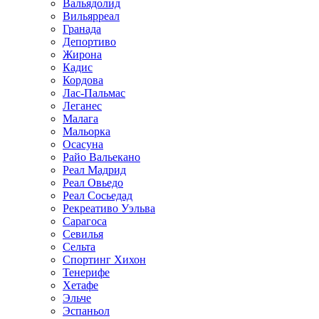
Вальядолид
Вильярреал
Гранада
Депортиво
Жирона
Кадис
Кордова
Лас-Пальмас
Леганес
Малага
Мальорка
Осасуна
Райо Вальекано
Реал Мадрид
Реал Овьедо
Реал Сосьедад
Рекреативо Уэльва
Сарагоса
Севилья
Сельта
Спортинг Хихон
Тенерифе
Хетафе
Эльче
Эспаньол