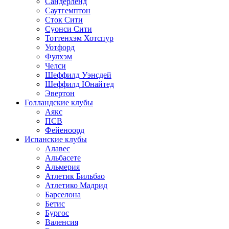
Сандерленд
Саутгемптон
Сток Сити
Суонси Сити
Тоттенхэм Хотспур
Уотфорд
Фулхэм
Челси
Шеффилд Уэнсдей
Шеффилд Юнайтед
Эвертон
Голландские клубы
Аякс
ПСВ
Фейеноорд
Испанские клубы
Алавес
Альбасете
Альмерия
Атлетик Бильбао
Атлетико Мадрид
Барселона
Бетис
Бургос
Валенсия