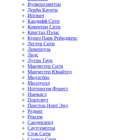
Вулверхэмптон
Дерби Каунти
Ипсвич
Кардифф Сити
Ковентри Сити
Кристал Пэлас
Куинз Парк Рейнджерс
Лестер Сити
Ливерпуль
Лидс
Лутон Таун
Манчестер Сити
Манчестер Юнайтед
Мидлсбро
Миллуолл
Ноттингем Форест
Ньюкасл
Портсмут
Престон Норт Энд
Рединг
Рексем
Сандерленд
Саутгемптон
Сток Сити
Суонси Сити