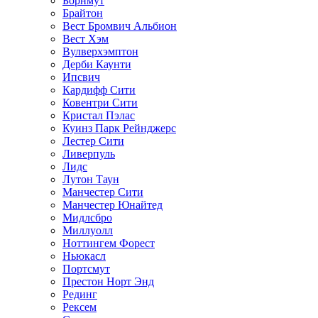
Борнмут
Брайтон
Вест Бромвич Альбион
Вест Хэм
Вулверхэмптон
Дерби Каунти
Ипсвич
Кардифф Сити
Ковентри Сити
Кристал Пэлас
Куинз Парк Рейнджерс
Лестер Сити
Ливерпуль
Лидс
Лутон Таун
Манчестер Сити
Манчестер Юнайтед
Мидлсбро
Миллуолл
Ноттингем Форест
Ньюкасл
Портсмут
Престон Норт Энд
Рединг
Рексем