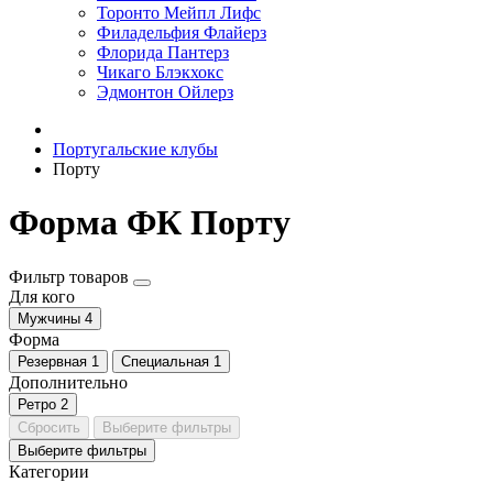
Торонто Мейпл Лифс
Филадельфия Флайерз
Флорида Пантерз
Чикаго Блэкхокс
Эдмонтон Ойлерз
Португальские клубы
Порту
Форма ФК Порту
Фильтр товаров
Для кого
Мужчины
4
Форма
Резервная
1
Специальная
1
Дополнительно
Ретро
2
Сбросить
Выберите фильтры
Выберите фильтры
Категории