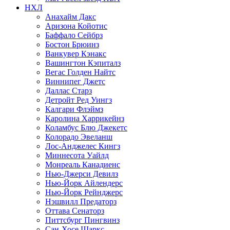
НХЛ
Анахайм Дакс
Аризона Койотис
Баффало Сейбрз
Бостон Брюинз
Ванкувер Кэнакс
Вашингтон Кэпиталз
Вегас Голден Найтс
Виннипег Джетс
Даллас Старз
Детройт Ред Уингз
Калгари Флэймз
Каролина Харрикейнз
Коламбус Блю Джекетс
Колорадо Эвеланш
Лос-Анджелес Кингз
Миннесота Уайлд
Монреаль Канадиенс
Нью-Джерси Девилз
Нью-Йорк Айлендерс
Нью-Йорк Рейнджерс
Нэшвилл Предаторз
Оттава Сенаторз
Питтсбург Пингвинз
Сан-Хосе Шаркс