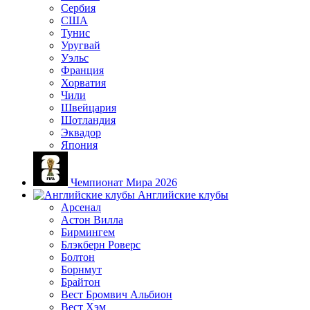
Сербия
США
Тунис
Уругвай
Уэльс
Франция
Хорватия
Чили
Швейцария
Шотландия
Эквадор
Япония
Чемпионат Мира 2026
Английские клубы
Арсенал
Астон Вилла
Бирмингем
Блэкберн Роверс
Болтон
Борнмут
Брайтон
Вест Бромвич Альбион
Вест Хэм