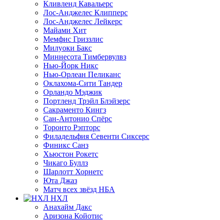
Кливленд Кавальерс
Лос-Анджелес Клипперс
Лос-Анджелес Лейкерс
Майами Хит
Мемфис Гриззлис
Милуоки Бакс
Миннесота Тимбервулвз
Нью-Йорк Никс
Нью-Орлеан Пеликанс
Оклахома-Сити Тандер
Орландо Мэджик
Портленд Трэйл Блэйзерс
Сакраменто Кингз
Сан-Антонио Спёрс
Торонто Рэпторс
Филадельфия Севенти Сиксерс
Финикс Санз
Хьюстон Рокетс
Чикаго Буллз
Шарлотт Хорнетс
Юта Джаз
Матч всех звёзд НБА
НХЛ
Анахайм Дакс
Аризона Койотис