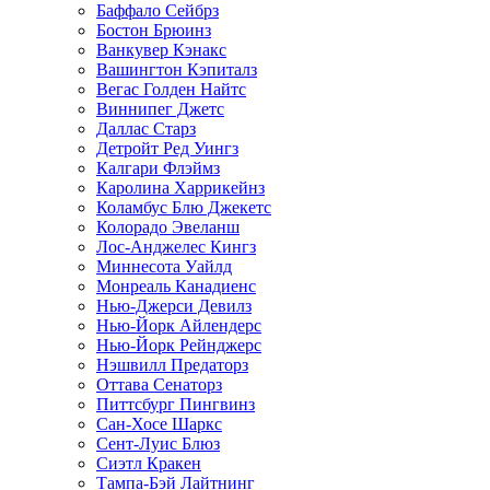
Баффало Сейбрз
Бостон Брюинз
Ванкувер Кэнакс
Вашингтон Кэпиталз
Вегас Голден Найтс
Виннипег Джетс
Даллас Старз
Детройт Ред Уингз
Калгари Флэймз
Каролина Харрикейнз
Коламбус Блю Джекетс
Колорадо Эвеланш
Лос-Анджелес Кингз
Миннесота Уайлд
Монреаль Канадиенс
Нью-Джерси Девилз
Нью-Йорк Айлендерс
Нью-Йорк Рейнджерс
Нэшвилл Предаторз
Оттава Сенаторз
Питтсбург Пингвинз
Сан-Хосе Шаркс
Сент-Луис Блюз
Сиэтл Кракен
Тампа-Бэй Лайтнинг