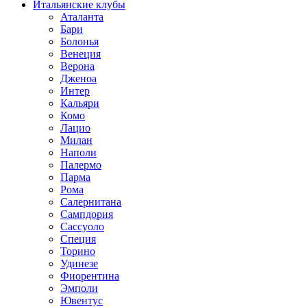
Итальянские клубы
Аталанта
Бари
Болонья
Венеция
Верона
Дженоа
Интер
Кальяри
Комо
Лацио
Милан
Наполи
Палермо
Парма
Рома
Салернитана
Сампдория
Сассуоло
Специя
Торино
Удинезе
Фиорентина
Эмполи
Ювентус