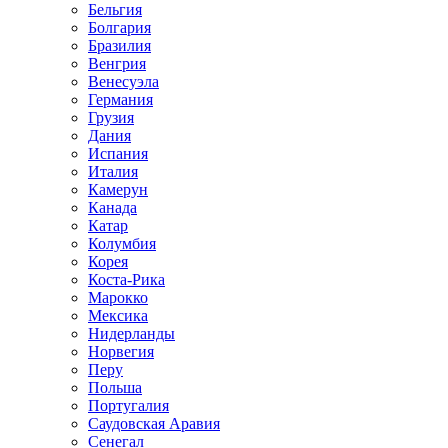
Бельгия
Болгария
Бразилия
Венгрия
Венесуэла
Германия
Грузия
Дания
Испания
Италия
Камерун
Канада
Катар
Колумбия
Корея
Коста-Рика
Марокко
Мексика
Нидерланды
Норвегия
Перу
Польша
Португалия
Саудовская Аравия
Сенегал