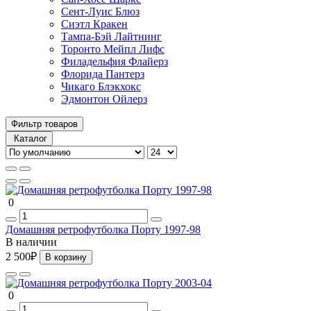
Сент-Луис Блюз
Сиэтл Кракен
Тампа-Бэй Лайтнинг
Торонто Мейпл Лифс
Филадельфия Флайерз
Флорида Пантерз
Чикаго Блэкхокс
Эдмонтон Ойлерз
Фильтр товаров
Каталог
0
Домашняя ретрофутболка Порту 1997-98
В наличии
2 500₽
В корзину
0