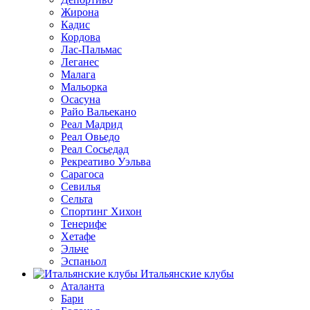
Жирона
Кадис
Кордова
Лас-Пальмас
Леганес
Малага
Мальорка
Осасуна
Райо Вальекано
Реал Мадрид
Реал Овьедо
Реал Сосьедад
Рекреативо Уэльва
Сарагоса
Севилья
Сельта
Спортинг Хихон
Тенерифе
Хетафе
Эльче
Эспаньол
Итальянские клубы
Аталанта
Бари