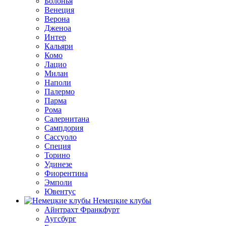
Болонья
Венеция
Верона
Дженоа
Интер
Кальяри
Комо
Лацио
Милан
Наполи
Палермо
Парма
Рома
Салернитана
Сампдория
Сассуоло
Специя
Торино
Удинезе
Фиорентина
Эмполи
Ювентус
Немецкие клубы
Айнтрахт Франкфурт
Аугсбург