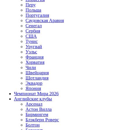
Перу
Польша
Португалия
Саудовская Аравия
Сенегал
Сербия
США
Тунис
Уругвай
Уэльс
Франция
Хорватия
Чили
Швейцария
Шотландия
Эквадор
Япония
Чемпионат Мира 2026
Английские клубы
Арсенал
Астон Вилла
Бирмингем
Блэкберн Роверс
Болтон