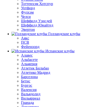
Тоттенхэм Хотспур
Уотфорд
Фулхэм
Челси
Шеффилд Уэнсдей
Шеффилд Юнайтед
Эвертон
Голландские клубы
Аякс
ПСВ
Фейеноорд
Испанские клубы
Алавес
Альбасете
Альмерия
Атлетик Бильбао
Атлетико Мадрид
Барселона
Бетис
Бургос
Валенсия
Вальядолид
Вильярреал
Гранада
Депортиво