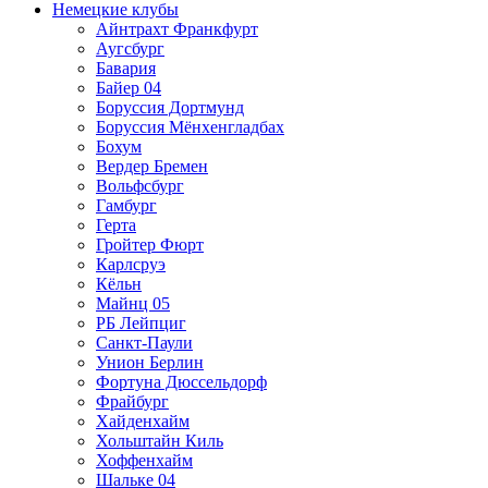
Немецкие клубы
Айнтрахт Франкфурт
Аугсбург
Бавария
Байер 04
Боруссия Дортмунд
Боруссия Мёнхенгладбах
Бохум
Вердер Бремен
Вольфсбург
Гамбург
Герта
Гройтер Фюрт
Карлсруэ
Кёльн
Майнц 05
РБ Лейпциг
Санкт-Паули
Унион Берлин
Фортуна Дюссельдорф
Фрайбург
Хайденхайм
Хольштайн Киль
Хоффенхайм
Шальке 04