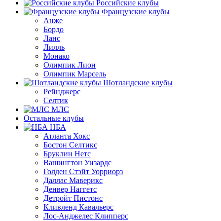
Российские клубы
Французские клубы
Анже
Бордо
Ланс
Лилль
Монако
Олимпик Лион
Олимпик Марсель
Шотландские клубы
Рейнджерс
Селтик
МЛС
Остальные клубы
НБА
Атланта Хокс
Бостон Селтикс
Бруклин Нетс
Вашингтон Уизардс
Голден Стэйт Уорриорз
Даллас Маверикс
Денвер Наггетс
Детройт Пистонс
Кливленд Кавальерс
Лос-Анджелес Клипперс