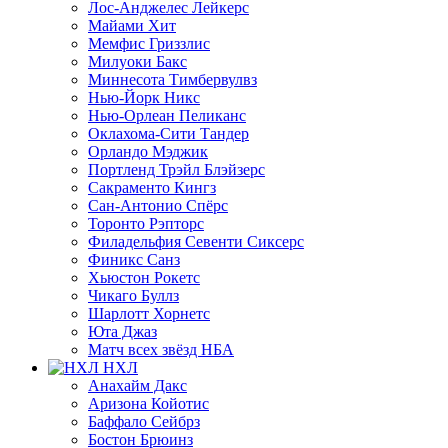
Лос-Анджелес Лейкерс
Майами Хит
Мемфис Гриззлис
Милуоки Бакс
Миннесота Тимбервулвз
Нью-Йорк Никс
Нью-Орлеан Пеликанс
Оклахома-Сити Тандер
Орландо Мэджик
Портленд Трэйл Блэйзерс
Сакраменто Кингз
Сан-Антонио Спёрс
Торонто Рэпторс
Филадельфия Севенти Сиксерс
Финикс Санз
Хьюстон Рокетс
Чикаго Буллз
Шарлотт Хорнетс
Юта Джаз
Матч всех звёзд НБА
НХЛ
Анахайм Дакс
Аризона Койотис
Баффало Сейбрз
Бостон Брюинз