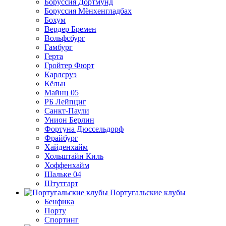
Боруссия Дортмунд
Боруссия Мёнхенгладбах
Бохум
Вердер Бремен
Вольфсбург
Гамбург
Герта
Гройтер Фюрт
Карлсруэ
Кёльн
Майнц 05
РБ Лейпциг
Санкт-Паули
Унион Берлин
Фортуна Дюссельдорф
Фрайбург
Хайденхайм
Хольштайн Киль
Хоффенхайм
Шальке 04
Штутгарт
Португальские клубы
Бенфика
Порту
Спортинг