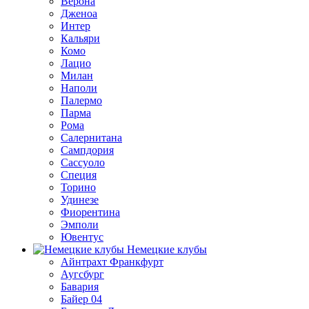
Верона
Дженоа
Интер
Кальяри
Комо
Лацио
Милан
Наполи
Палермо
Парма
Рома
Салернитана
Сампдория
Сассуоло
Специя
Торино
Удинезе
Фиорентина
Эмполи
Ювентус
Немецкие клубы
Айнтрахт Франкфурт
Аугсбург
Бавария
Байер 04