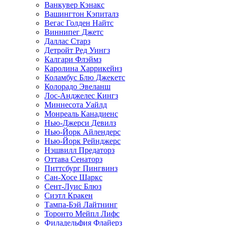
Ванкувер Кэнакс
Вашингтон Кэпиталз
Вегас Голден Найтс
Виннипег Джетс
Даллас Старз
Детройт Ред Уингз
Калгари Флэймз
Каролина Харрикейнз
Коламбус Блю Джекетс
Колорадо Эвеланш
Лос-Анджелес Кингз
Миннесота Уайлд
Монреаль Канадиенс
Нью-Джерси Девилз
Нью-Йорк Айлендерс
Нью-Йорк Рейнджерс
Нэшвилл Предаторз
Оттава Сенаторз
Питтсбург Пингвинз
Сан-Хосе Шаркс
Сент-Луис Блюз
Сиэтл Кракен
Тампа-Бэй Лайтнинг
Торонто Мейпл Лифс
Филадельфия Флайерз