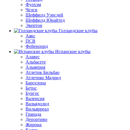
Фулхэм
Челси
Шеффилд Уэнсдей
Шеффилд Юнайтед
Эвертон
Голландские клубы
Аякс
ПСВ
Фейеноорд
Испанские клубы
Алавес
Альбасете
Альмерия
Атлетик Бильбао
Атлетико Мадрид
Барселона
Бетис
Бургос
Валенсия
Вальядолид
Вильярреал
Гранада
Депортиво
Жирона
Кадис