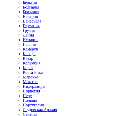
Бельгия
Болгария
Бразилия
Венгрия
Венесуэла
Германия
Грузия
Дания
Испания
Италия
Камерун
Канада
Катар
Колумбия
Корея
Коста-Рика
Марокко
Мексика
Нидерланды
Норвегия
Перу
Польша
Португалия
Саудовская Аравия
Сенегал