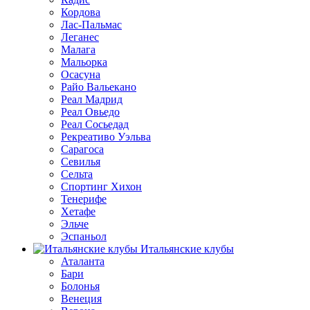
Кордова
Лас-Пальмас
Леганес
Малага
Мальорка
Осасуна
Райо Вальекано
Реал Мадрид
Реал Овьедо
Реал Сосьедад
Рекреативо Уэльва
Сарагоса
Севилья
Сельта
Спортинг Хихон
Тенерифе
Хетафе
Эльче
Эспаньол
Итальянские клубы
Аталанта
Бари
Болонья
Венеция