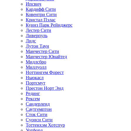
Ипсвич
Кардифф Сити
Ковентри Сити
Кристал Пэлас
Куинз Парк Рейнджерс
Лестер Сити
Ливерпуль
Лидс
Лутон Таун
Манчестер Сити
Манчестер Юнайтед
Мидлсбро
Миллуолл
Ноттингем Форест
Ньюкасл
Портсмут
Престон Норт Энд
Рединг
Рексем
Сандерленд
Саутгемптон
Сток Сити
Суонси Сити
Тоттенхэм Хотспур
Уотфорд