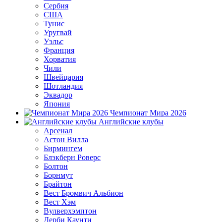
Сербия
США
Тунис
Уругвай
Уэльс
Франция
Хорватия
Чили
Швейцария
Шотландия
Эквадор
Япония
Чемпионат Мира 2026
Английские клубы
Арсенал
Астон Вилла
Бирмингем
Блэкберн Роверс
Болтон
Борнмут
Брайтон
Вест Бромвич Альбион
Вест Хэм
Вулверхэмптон
Дерби Каунти