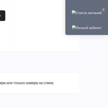
0
у
ра или только номера на спине.