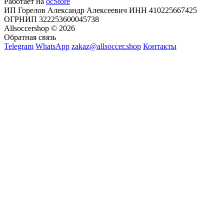
Работает на
ocStore
ИП Горелов Александр Алексеевич ИНН 410225667425
ОГРНИП 322253600045738
Allsoccershop © 2026
Обратная связь
Telegram
WhatsApp
zakaz@allsoccer.shop
Контакты