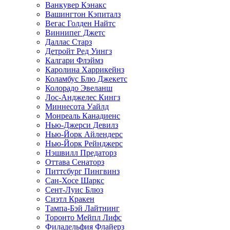
Ванкувер Кэнакс
Вашингтон Кэпиталз
Вегас Голден Найтс
Виннипег Джетс
Даллас Старз
Детройт Ред Уингз
Калгари Флэймз
Каролина Харрикейнз
Коламбус Блю Джекетс
Колорадо Эвеланш
Лос-Анджелес Кингз
Миннесота Уайлд
Монреаль Канадиенс
Нью-Джерси Девилз
Нью-Йорк Айлендерс
Нью-Йорк Рейнджерс
Нэшвилл Предаторз
Оттава Сенаторз
Питтсбург Пингвинз
Сан-Хосе Шаркс
Сент-Луис Блюз
Сиэтл Кракен
Тампа-Бэй Лайтнинг
Торонто Мейпл Лифс
Филадельфия Флайерз