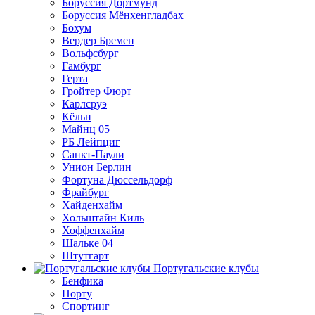
Боруссия Дортмунд
Боруссия Мёнхенгладбах
Бохум
Вердер Бремен
Вольфсбург
Гамбург
Герта
Гройтер Фюрт
Карлсруэ
Кёльн
Майнц 05
РБ Лейпциг
Санкт-Паули
Унион Берлин
Фортуна Дюссельдорф
Фрайбург
Хайденхайм
Хольштайн Киль
Хоффенхайм
Шальке 04
Штутгарт
Португальские клубы
Бенфика
Порту
Спортинг