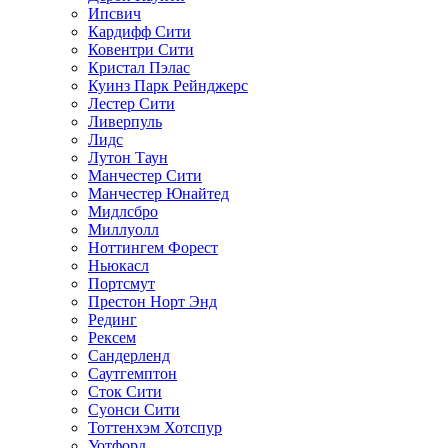
Ипсвич
Кардифф Сити
Ковентри Сити
Кристал Пэлас
Куинз Парк Рейнджерс
Лестер Сити
Ливерпуль
Лидс
Лутон Таун
Манчестер Сити
Манчестер Юнайтед
Мидлсбро
Миллуолл
Ноттингем Форест
Ньюкасл
Портсмут
Престон Норт Энд
Рединг
Рексем
Сандерленд
Саутгемптон
Сток Сити
Суонси Сити
Тоттенхэм Хотспур
Уотфорд