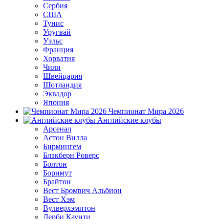
Сербия
США
Тунис
Уругвай
Уэльс
Франция
Хорватия
Чили
Швейцария
Шотландия
Эквадор
Япония
Чемпионат Мира 2026
Английские клубы
Арсенал
Астон Вилла
Бирмингем
Блэкберн Роверс
Болтон
Борнмут
Брайтон
Вест Бромвич Альбион
Вест Хэм
Вулверхэмптон
Дерби Каунти