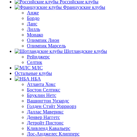
Российские клубы
Французские клубы
Анже
Бордо
Ланс
Лилль
Монако
Олимпик Лион
Олимпик Марсель
Шотландские клубы
Рейнджерс
Селтик
МЛС
Остальные клубы
НБА
Атланта Хокс
Бостон Селтикс
Бруклин Нетс
Вашингтон Уизардс
Голден Стэйт Уорриорз
Даллас Маверикс
Денвер Наггетс
Детройт Пистонс
Кливленд Кавальерс
Лос-Анджелес Клипперс