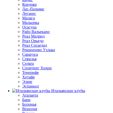
Кордова
Лас-Пальмас
Леганес
Малага
Мальорка
Осасуна
Райо Вальекано
Реал Мадрид
Реал Овьедо
Реал Сосьедад
Рекреативо Уэльва
Сарагоса
Севилья
Сельта
Спортинг Хихон
Тенерифе
Хетафе
Эльче
Эспаньол
Итальянские клубы
Аталанта
Бари
Болонья
Венеция