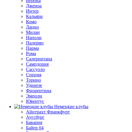
Верона
Дженоа
Интер
Кальяри
Комо
Лацио
Милан
Наполи
Палермо
Парма
Рома
Салернитана
Сампдория
Сассуоло
Специя
Торино
Удинезе
Фиорентина
Эмполи
Ювентус
Немецкие клубы
Айнтрахт Франкфурт
Аугсбург
Бавария
Байер 04