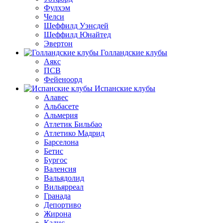
Фулхэм
Челси
Шеффилд Уэнсдей
Шеффилд Юнайтед
Эвертон
Голландские клубы
Аякс
ПСВ
Фейеноорд
Испанские клубы
Алавес
Альбасете
Альмерия
Атлетик Бильбао
Атлетико Мадрид
Барселона
Бетис
Бургос
Валенсия
Вальядолид
Вильярреал
Гранада
Депортиво
Жирона
Кадис