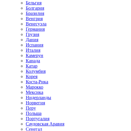
Бельгия
Болгария
Бразилия
Венгрия
Венесуэла
Германия
Грузия
Дания
Испания
Италия
Камерун
Канада
Катар
Колумбия
Корея
Коста-Рика
Марокко
Мексика
Нидерланды
Норвегия
Перу
Польша
Португалия
Саудовская Аравия
Сенегал