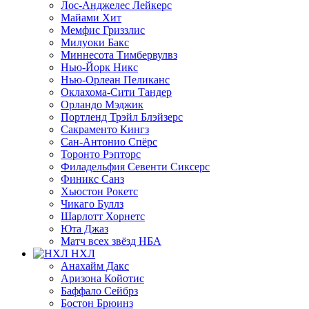
Лос-Анджелес Лейкерс
Майами Хит
Мемфис Гриззлис
Милуоки Бакс
Миннесота Тимбервулвз
Нью-Йорк Никс
Нью-Орлеан Пеликанс
Оклахома-Сити Тандер
Орландо Мэджик
Портленд Трэйл Блэйзерс
Сакраменто Кингз
Сан-Антонио Спёрс
Торонто Рэпторс
Филадельфия Севенти Сиксерс
Финикс Санз
Хьюстон Рокетс
Чикаго Буллз
Шарлотт Хорнетс
Юта Джаз
Матч всех звёзд НБА
НХЛ
Анахайм Дакс
Аризона Койотис
Баффало Сейбрз
Бостон Брюинз