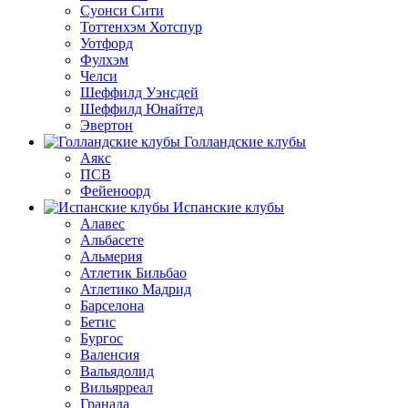
Суонси Сити
Тоттенхэм Хотспур
Уотфорд
Фулхэм
Челси
Шеффилд Уэнсдей
Шеффилд Юнайтед
Эвертон
Голландские клубы
Аякс
ПСВ
Фейеноорд
Испанские клубы
Алавес
Альбасете
Альмерия
Атлетик Бильбао
Атлетико Мадрид
Барселона
Бетис
Бургос
Валенсия
Вальядолид
Вильярреал
Гранада