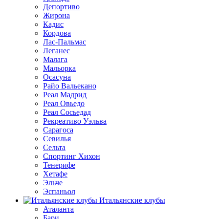
Депортиво
Жирона
Кадис
Кордова
Лас-Пальмас
Леганес
Малага
Мальорка
Осасуна
Райо Вальекано
Реал Мадрид
Реал Овьедо
Реал Сосьедад
Рекреативо Уэльва
Сарагоса
Севилья
Сельта
Спортинг Хихон
Тенерифе
Хетафе
Эльче
Эспаньол
Итальянские клубы
Аталанта
Бари