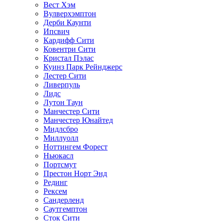
Вест Хэм
Вулверхэмптон
Дерби Каунти
Ипсвич
Кардифф Сити
Ковентри Сити
Кристал Пэлас
Куинз Парк Рейнджерс
Лестер Сити
Ливерпуль
Лидс
Лутон Таун
Манчестер Сити
Манчестер Юнайтед
Мидлсбро
Миллуолл
Ноттингем Форест
Ньюкасл
Портсмут
Престон Норт Энд
Рединг
Рексем
Сандерленд
Саутгемптон
Сток Сити