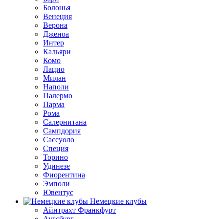
Болонья
Венеция
Верона
Дженоа
Интер
Кальяри
Комо
Лацио
Милан
Наполи
Палермо
Парма
Рома
Салернитана
Сампдория
Сассуоло
Специя
Торино
Удинезе
Фиорентина
Эмполи
Ювентус
Немецкие клубы
Айнтрахт Франкфурт
Аугсбург