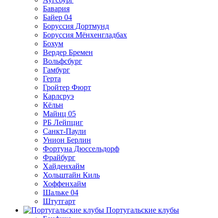
Бавария
Байер 04
Боруссия Дортмунд
Боруссия Мёнхенгладбах
Бохум
Вердер Бремен
Вольфсбург
Гамбург
Герта
Гройтер Фюрт
Карлсруэ
Кёльн
Майнц 05
РБ Лейпциг
Санкт-Паули
Унион Берлин
Фортуна Дюссельдорф
Фрайбург
Хайденхайм
Хольштайн Киль
Хоффенхайм
Шальке 04
Штутгарт
Португальские клубы