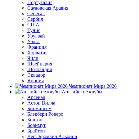
Португалия
Саудовская Аравия
Сенегал
Сербия
США
Тунис
Уругвай
Уэльс
Франция
Хорватия
Чили
Швейцария
Шотландия
Эквадор
Япония
Чемпионат Мира 2026
Английские клубы
Арсенал
Астон Вилла
Бирмингем
Блэкберн Роверс
Болтон
Борнмут
Брайтон
Вест Бромвич Альбион