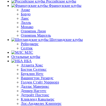
Российские клубы
Французские клубы
Анже
Бордо
Ланс
Лилль
Монако
Олимпик Лион
Олимпик Марсель
Шотландские клубы
Рейнджерс
Селтик
МЛС
Остальные клубы
НБА
Атланта Хокс
Бостон Селтикс
Бруклин Нетс
Вашингтон Уизардс
Голден Стэйт Уорриорз
Даллас Маверикс
Денвер Наггетс
Детройт Пистонс
Кливленд Кавальерс
Лос-Анджелес Клипперс