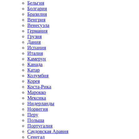
Бельгия
Болгария
Бразилия
Венгрия
Венесуэла
Германия
Грузия
Дания
Испания
Италия
Камерун
Канада
Катар
Колумбия
Корея
Коста-Рика
Марокко
Мексика
Нидерланды
Норвегия
Перу
Польша
Португалия
Саудовская Аравия
Сенегал