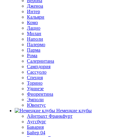
Верона
Дженоа
Интер
Кальяри
Комо
Лацио
Милан
Наполи
Палермо
Парма
Рома
Салернитана
Сампдория
Сассуоло
Специя
Торино
Удинезе
Фиорентина
Эмполи
Ювентус
Немецкие клубы
Айнтрахт Франкфурт
Аугсбург
Бавария
Байер 04