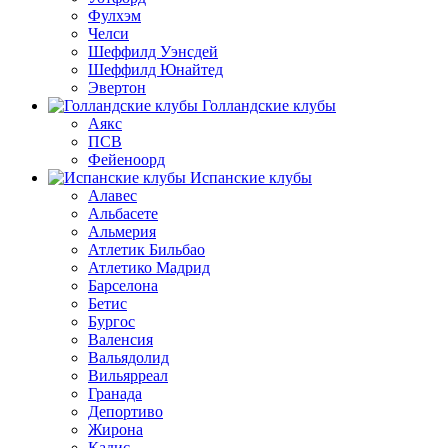
Фулхэм
Челси
Шеффилд Уэнсдей
Шеффилд Юнайтед
Эвертон
Голландские клубы
Аякс
ПСВ
Фейеноорд
Испанские клубы
Алавес
Альбасете
Альмерия
Атлетик Бильбао
Атлетико Мадрид
Барселона
Бетис
Бургос
Валенсия
Вальядолид
Вильярреал
Гранада
Депортиво
Жирона
Кадис