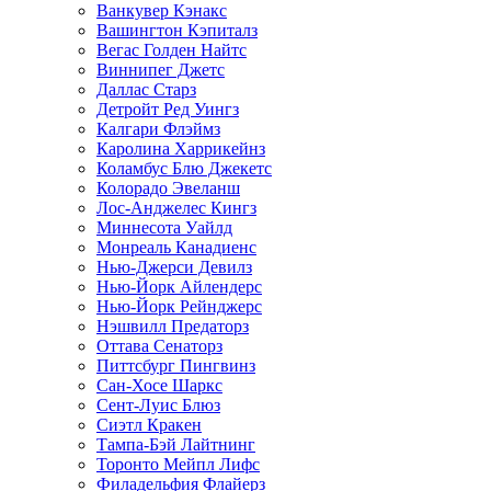
Ванкувер Кэнакс
Вашингтон Кэпиталз
Вегас Голден Найтс
Виннипег Джетс
Даллас Старз
Детройт Ред Уингз
Калгари Флэймз
Каролина Харрикейнз
Коламбус Блю Джекетс
Колорадо Эвеланш
Лос-Анджелес Кингз
Миннесота Уайлд
Монреаль Канадиенс
Нью-Джерси Девилз
Нью-Йорк Айлендерс
Нью-Йорк Рейнджерс
Нэшвилл Предаторз
Оттава Сенаторз
Питтсбург Пингвинз
Сан-Хосе Шаркс
Сент-Луис Блюз
Сиэтл Кракен
Тампа-Бэй Лайтнинг
Торонто Мейпл Лифс
Филадельфия Флайерз