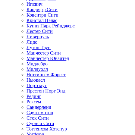
Ипсвич
Кардифф Сити
Ковентри Сити
Кристал Пэлас
Куинз Парк Рейнджерс
Лестер Сити
Ливерпуль
Лидс
Лутон Таун
Манчестер Сити
Манчестер Юнайтед
Мидлсбро
Миллуолл
Ноттингем Форест
Ньюкасл
Портсмут
Престон Норт Энд
Рединг
Рексем
Сандерленд
Саутгемптон
Сток Сити
Суонси Сити
Тоттенхэм Хотспур
Уотфорд