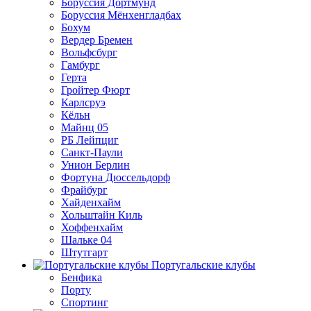
Боруссия Дортмунд
Боруссия Мёнхенгладбах
Бохум
Вердер Бремен
Вольфсбург
Гамбург
Герта
Гройтер Фюрт
Карлсруэ
Кёльн
Майнц 05
РБ Лейпциг
Санкт-Паули
Унион Берлин
Фортуна Дюссельдорф
Фрайбург
Хайденхайм
Хольштайн Киль
Хоффенхайм
Шальке 04
Штутгарт
Португальские клубы
Бенфика
Порту
Спортинг