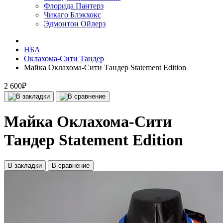
Флорида Пантерз
Чикаго Блэкхокс
Эдмонтон Ойлерз
НБА
Оклахома-Сити Тандер
Майка Оклахома-Сити Тандер Statement Edition
2 600₽
Майка Оклахома-Сити
Тандер Statement Edition
В закладки
В сравнение