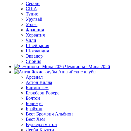
Сербия
США
Тунис
Уругвай
Уэльс
Франция
Хорватия
Чили
Швейцария
Шотландия
Эквадор
Япония
Чемпионат Мира 2026
Английские клубы
Арсенал
Астон Вилла
Бирмингем
Блэкберн Роверс
Болтон
Борнмут
Брайтон
Вест Бромвич Альбион
Вест Хэм
Вулверхэмптон
Дерби Каунти