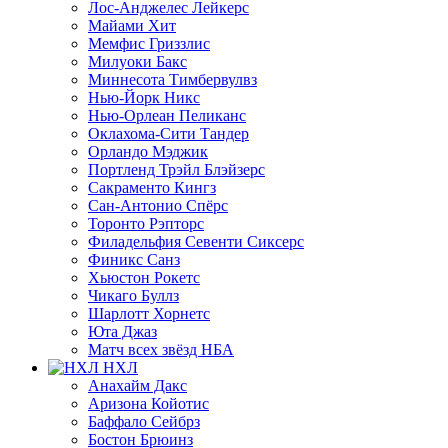
Лос-Анджелес Лейкерс
Майами Хит
Мемфис Гриззлис
Милуоки Бакс
Миннесота Тимбервулвз
Нью-Йорк Никс
Нью-Орлеан Пеликанс
Оклахома-Сити Тандер
Орландо Мэджик
Портленд Трэйл Блэйзерс
Сакраменто Кингз
Сан-Антонио Спёрс
Торонто Рэпторс
Филадельфия Севенти Сиксерс
Финикс Санз
Хьюстон Рокетс
Чикаго Буллз
Шарлотт Хорнетс
Юта Джаз
Матч всех звёзд НБА
НХЛ
Анахайм Дакс
Аризона Койотис
Баффало Сейбрз
Бостон Брюинз