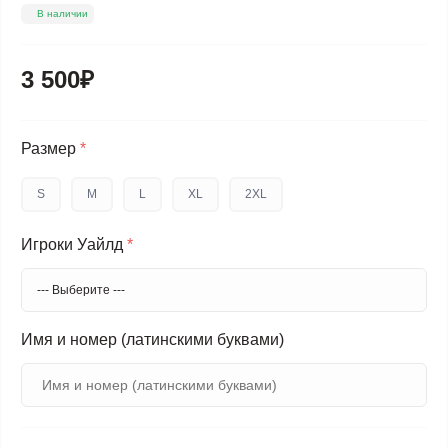
В наличии
3 500₽
Размер
*
S
M
L
XL
2XL
Игроки Уайлд
*
Имя и номер (латинскими буквами)