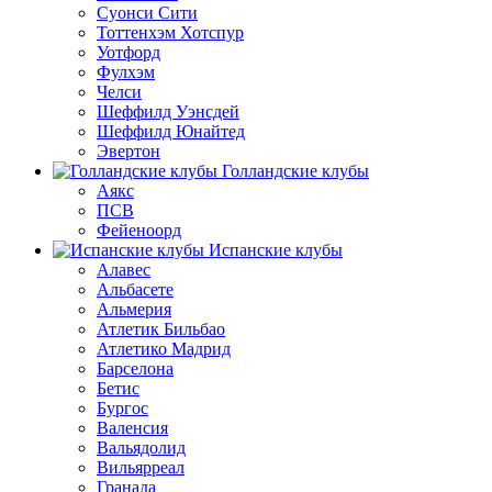
Суонси Сити
Тоттенхэм Хотспур
Уотфорд
Фулхэм
Челси
Шеффилд Уэнсдей
Шеффилд Юнайтед
Эвертон
Голландские клубы
Аякс
ПСВ
Фейеноорд
Испанские клубы
Алавес
Альбасете
Альмерия
Атлетик Бильбао
Атлетико Мадрид
Барселона
Бетис
Бургос
Валенсия
Вальядолид
Вильярреал
Гранада