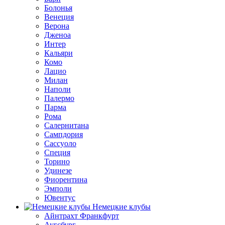
Болонья
Венеция
Верона
Дженоа
Интер
Кальяри
Комо
Лацио
Милан
Наполи
Палермо
Парма
Рома
Салернитана
Сампдория
Сассуоло
Специя
Торино
Удинезе
Фиорентина
Эмполи
Ювентус
Немецкие клубы
Айнтрахт Франкфурт
Аугсбург