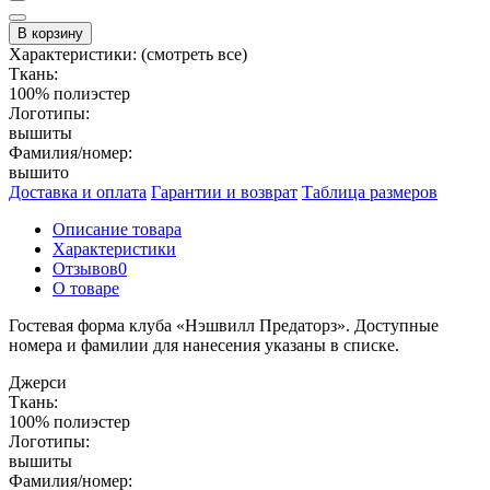
В корзину
Характеристики:
(смотреть все)
Ткань:
100% полиэстер
Логотипы:
вышиты
Фамилия/номер:
вышито
Доставка и оплата
Гарантии и возврат
Таблица размеров
Описание товара
Характеристики
Отзывов
0
О товаре
Гостевая форма клуба «Нэшвилл Предаторз». Доступные
номера и фамилии для нанесения указаны в списке.
Джерси
Ткань:
100% полиэстер
Логотипы:
вышиты
Фамилия/номер: