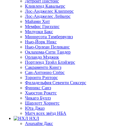
Детройт Пистонс
Кливленд Кавальерс
Лос-Анджелес Клипперс
Лос-Анджелес Лейкерс
Майами Хит
Мемфис Гриззлис
Милуоки Бакс
Миннесота Тимбервулвз
Нью-Йорк Никс
Нью-Орлеан Пеликанс
Оклахома-Сити Тандер
Орландо Мэджик
Портленд Трэйл Блэйзерс
Сакраменто Кингз
Сан-Антонио Спёрс
Торонто Рэпторс
Филадельфия Севенти Сиксерс
Финикс Санз
Хьюстон Рокетс
Чикаго Буллз
Шарлотт Хорнетс
Юта Джаз
Матч всех звёзд НБА
НХЛ
Анахайм Дакс