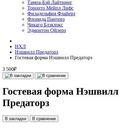
Тампа-Бэй Лайтнинг
Торонто Мейпл Лифс
Филадельфия Флайерз
Флорида Пантерз
Чикаго Блэкхокс
Эдмонтон Ойлерз
НХЛ
Нэшвилл Предаторз
Гостевая форма Нэшвилл Предаторз
3 500₽
Гостевая форма Нэшвилл
Предаторз
В закладки
В сравнение