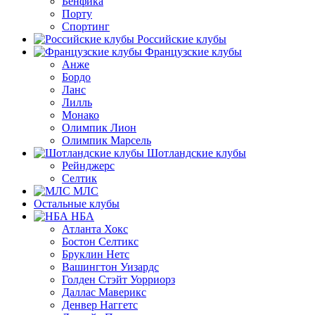
Бенфика
Порту
Спортинг
Российские клубы
Французские клубы
Анже
Бордо
Ланс
Лилль
Монако
Олимпик Лион
Олимпик Марсель
Шотландские клубы
Рейнджерс
Селтик
МЛС
Остальные клубы
НБА
Атланта Хокс
Бостон Селтикс
Бруклин Нетс
Вашингтон Уизардс
Голден Стэйт Уорриорз
Даллас Маверикс
Денвер Наггетс