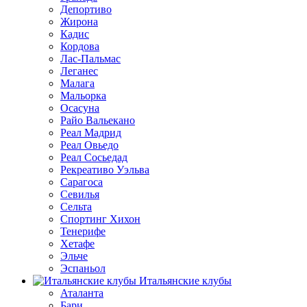
Депортиво
Жирона
Кадис
Кордова
Лас-Пальмас
Леганес
Малага
Мальорка
Осасуна
Райо Вальекано
Реал Мадрид
Реал Овьедо
Реал Сосьедад
Рекреативо Уэльва
Сарагоса
Севилья
Сельта
Спортинг Хихон
Тенерифе
Хетафе
Эльче
Эспаньол
Итальянские клубы
Аталанта
Бари