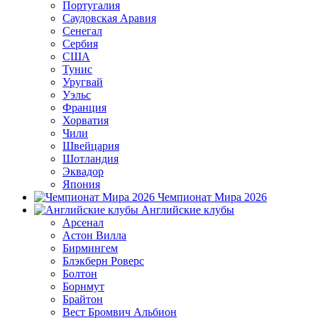
Португалия
Саудовская Аравия
Сенегал
Сербия
США
Тунис
Уругвай
Уэльс
Франция
Хорватия
Чили
Швейцария
Шотландия
Эквадор
Япония
Чемпионат Мира 2026
Английские клубы
Арсенал
Астон Вилла
Бирмингем
Блэкберн Роверс
Болтон
Борнмут
Брайтон
Вест Бромвич Альбион