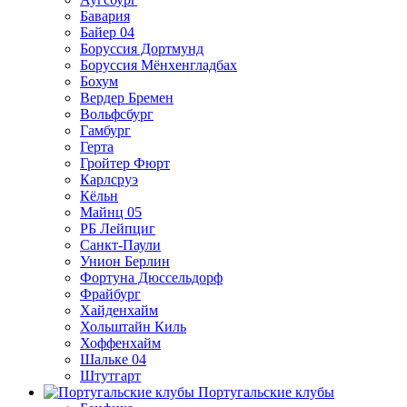
Бавария
Байер 04
Боруссия Дортмунд
Боруссия Мёнхенгладбах
Бохум
Вердер Бремен
Вольфсбург
Гамбург
Герта
Гройтер Фюрт
Карлсруэ
Кёльн
Майнц 05
РБ Лейпциг
Санкт-Паули
Унион Берлин
Фортуна Дюссельдорф
Фрайбург
Хайденхайм
Хольштайн Киль
Хоффенхайм
Шальке 04
Штутгарт
Португальские клубы