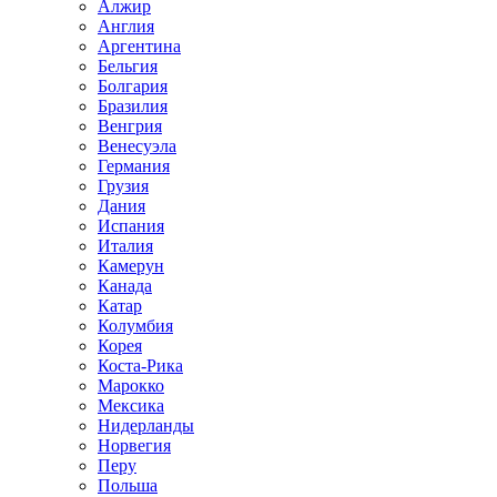
Алжир
Англия
Аргентина
Бельгия
Болгария
Бразилия
Венгрия
Венесуэла
Германия
Грузия
Дания
Испания
Италия
Камерун
Канада
Катар
Колумбия
Корея
Коста-Рика
Марокко
Мексика
Нидерланды
Норвегия
Перу
Польша