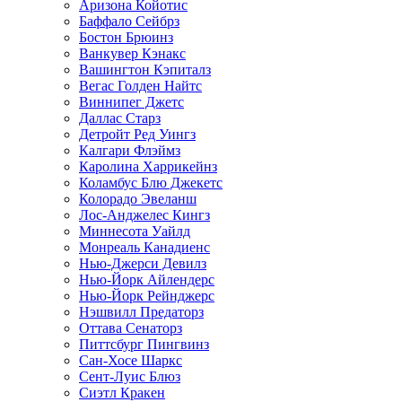
Аризона Койотис
Баффало Сейбрз
Бостон Брюинз
Ванкувер Кэнакс
Вашингтон Кэпиталз
Вегас Голден Найтс
Виннипег Джетс
Даллас Старз
Детройт Ред Уингз
Калгари Флэймз
Каролина Харрикейнз
Коламбус Блю Джекетс
Колорадо Эвеланш
Лос-Анджелес Кингз
Миннесота Уайлд
Монреаль Канадиенс
Нью-Джерси Девилз
Нью-Йорк Айлендерс
Нью-Йорк Рейнджерс
Нэшвилл Предаторз
Оттава Сенаторз
Питтсбург Пингвинз
Сан-Хосе Шаркс
Сент-Луис Блюз
Сиэтл Кракен