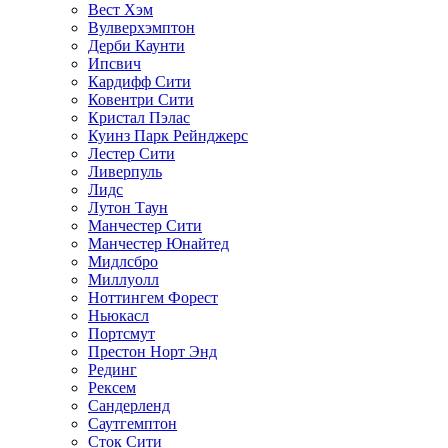
Вест Хэм
Вулверхэмптон
Дерби Каунти
Ипсвич
Кардифф Сити
Ковентри Сити
Кристал Пэлас
Куинз Парк Рейнджерс
Лестер Сити
Ливерпуль
Лидс
Лутон Таун
Манчестер Сити
Манчестер Юнайтед
Мидлсбро
Миллуолл
Ноттингем Форест
Ньюкасл
Портсмут
Престон Норт Энд
Рединг
Рексем
Сандерленд
Саутгемптон
Сток Сити