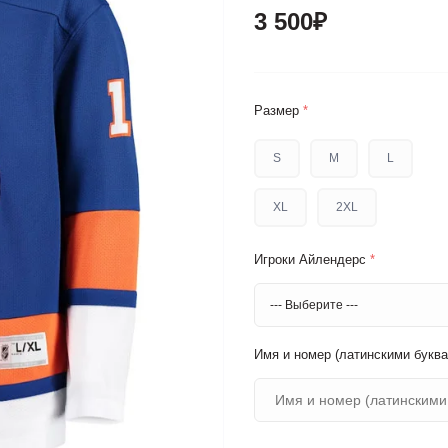
3 500₽
Размер
*
S
M
L
XL
2XL
Игроки Айлендерс
*
Имя и номер (латинскими буква