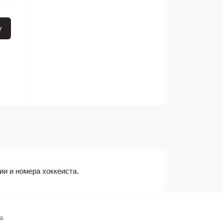
у
и и номера хоккеиста.
а