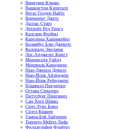
Ванкувер Кэнакс
Вашингтон Кэпиталз
Вегас Голден Найтс
Виннипег Джетс
Даллас Старз
Детройт Ред Уингз
Калгари Флэймз
Каролина Харрикейнз
Коламбус Блю Джекетс
Колорадо Эвеланш
Лос-Анджелес Кингз
Миннесота Уайлд
Монреаль Канадиенс
Нью-Джерси Девилз
Нью-Йорк Айлендерс
Нью-Йорк Рейнджерс
Нэшвилл Предаторз
Оттава Сенаторз
Питтсбург Пингвинз
Сан-Хосе Шаркс
Сент-Луис Блюз
Сиэтл Кракен
Тампа-Бэй Лайтнинг
Торонто Мейпл Лифс
Филадельфия Флайерз