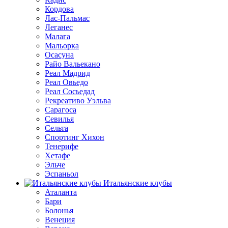
Кордова
Лас-Пальмас
Леганес
Малага
Мальорка
Осасуна
Райо Вальекано
Реал Мадрид
Реал Овьедо
Реал Сосьедад
Рекреативо Уэльва
Сарагоса
Севилья
Сельта
Спортинг Хихон
Тенерифе
Хетафе
Эльче
Эспаньол
Итальянские клубы
Аталанта
Бари
Болонья
Венеция