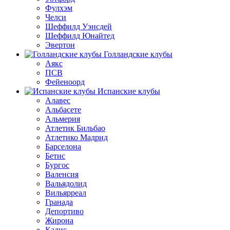
Фулхэм
Челси
Шеффилд Уэнсдей
Шеффилд Юнайтед
Эвертон
Голландские клубы
Аякс
ПСВ
Фейеноорд
Испанские клубы
Алавес
Альбасете
Альмерия
Атлетик Бильбао
Атлетико Мадрид
Барселона
Бетис
Бургос
Валенсия
Вальядолид
Вильярреал
Гранада
Депортиво
Жирона
Кадис