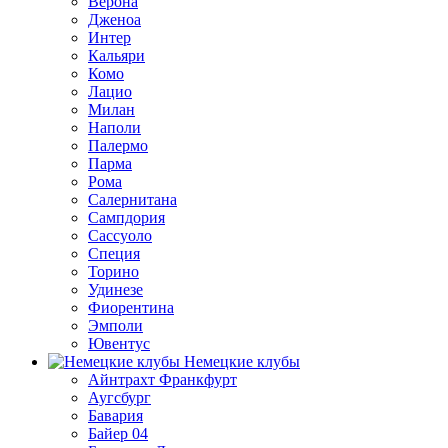
Верона
Дженоа
Интер
Кальяри
Комо
Лацио
Милан
Наполи
Палермо
Парма
Рома
Салернитана
Сампдория
Сассуоло
Специя
Торино
Удинезе
Фиорентина
Эмполи
Ювентус
Немецкие клубы
Айнтрахт Франкфурт
Аугсбург
Бавария
Байер 04