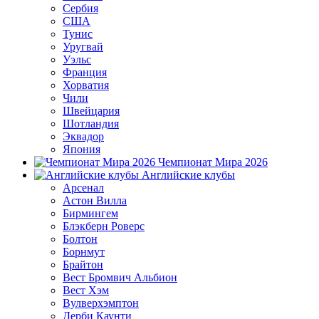
Сербия
США
Тунис
Уругвай
Уэльс
Франция
Хорватия
Чили
Швейцария
Шотландия
Эквадор
Япония
Чемпионат Мира 2026
Английские клубы
Арсенал
Астон Вилла
Бирмингем
Блэкберн Роверс
Болтон
Борнмут
Брайтон
Вест Бромвич Альбион
Вест Хэм
Вулверхэмптон
Дерби Каунти