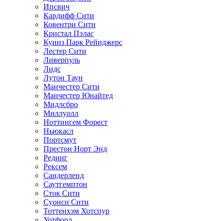
Ипсвич
Кардифф Сити
Ковентри Сити
Кристал Пэлас
Куинз Парк Рейнджерс
Лестер Сити
Ливерпуль
Лидс
Лутон Таун
Манчестер Сити
Манчестер Юнайтед
Мидлсбро
Миллуолл
Ноттингем Форест
Ньюкасл
Портсмут
Престон Норт Энд
Рединг
Рексем
Сандерленд
Саутгемптон
Сток Сити
Суонси Сити
Тоттенхэм Хотспур
Уотфорд