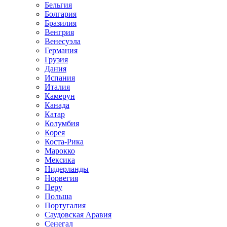
Бельгия
Болгария
Бразилия
Венгрия
Венесуэла
Германия
Грузия
Дания
Испания
Италия
Камерун
Канада
Катар
Колумбия
Корея
Коста-Рика
Марокко
Мексика
Нидерланды
Норвегия
Перу
Польша
Португалия
Саудовская Аравия
Сенегал