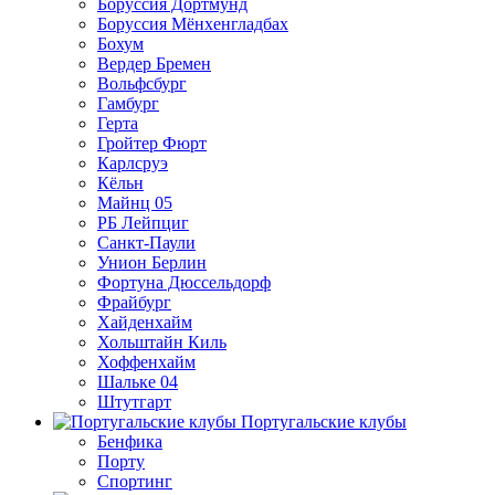
Боруссия Дортмунд
Боруссия Мёнхенгладбах
Бохум
Вердер Бремен
Вольфсбург
Гамбург
Герта
Гройтер Фюрт
Карлсруэ
Кёльн
Майнц 05
РБ Лейпциг
Санкт-Паули
Унион Берлин
Фортуна Дюссельдорф
Фрайбург
Хайденхайм
Хольштайн Киль
Хоффенхайм
Шальке 04
Штутгарт
Португальские клубы
Бенфика
Порту
Спортинг