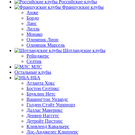
Российские клубы
Французские клубы
Анже
Бордо
Ланс
Лилль
Монако
Олимпик Лион
Олимпик Марсель
Шотландские клубы
Рейнджерс
Селтик
МЛС
Остальные клубы
НБА
Атланта Хокс
Бостон Селтикс
Бруклин Нетс
Вашингтон Уизардс
Голден Стэйт Уорриорз
Даллас Маверикс
Денвер Наггетс
Детройт Пистонс
Кливленд Кавальерс
Лос-Анджелес Клипперс