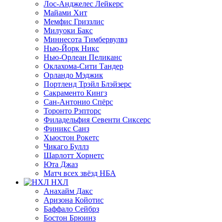
Лос-Анджелес Лейкерс
Майами Хит
Мемфис Гриззлис
Милуоки Бакс
Миннесота Тимбервулвз
Нью-Йорк Никс
Нью-Орлеан Пеликанс
Оклахома-Сити Тандер
Орландо Мэджик
Портленд Трэйл Блэйзерс
Сакраменто Кингз
Сан-Антонио Спёрс
Торонто Рэпторс
Филадельфия Севенти Сиксерс
Финикс Санз
Хьюстон Рокетс
Чикаго Буллз
Шарлотт Хорнетс
Юта Джаз
Матч всех звёзд НБА
НХЛ
Анахайм Дакс
Аризона Койотис
Баффало Сейбрз
Бостон Брюинз