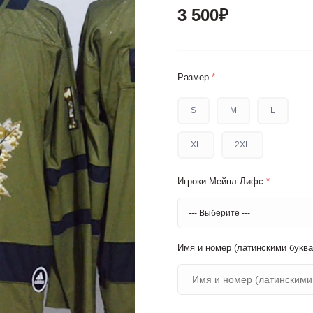
3 500₽
Размер
*
S
M
L
XL
2XL
Игроки Мейпл Лифс
*
Имя и номер (латинскими буква